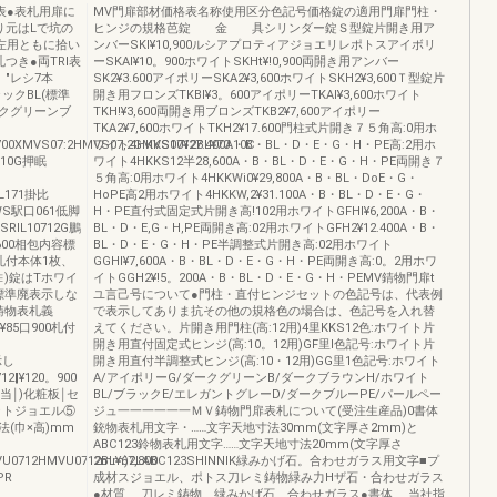
表●表札用扉に
MV門扉部材価格表名称使用区分色記号価格錠の適用門扉門柱・
り元はLで坑の
ヒンジの規格芭錠 金 具シリンダー錠Ｓ型錠片開き用ア
・左用ともに拾い
ンバーSKl¥10,900ルシアプロティアジョエリレポトスアイボリ
つき●両TRl表
ーSKAl¥10。900ホワイトSKHt¥!0,900両開き用アンバー
″レシ7本
SK2¥3.600アイポリーSKA2¥3,600ホワイトSKH2¥3,600Ｔ型錠片
ックBL(標準
開き用フロンズTKBI¥3。600アイポリーTKAl¥3,600ホワイト
ークグリーンブ
TKH!¥3,600両開き用ブロンズTKB2¥7,600アイポリー
TKA2¥7,600ホワイトTKH2¥17.600門柱式片開き７５角高:0用ホ
00XMVS07:2HMVS07,2GMVS0712BL¥70.10C
ワイト4HKKS10¥27.400A・B・BL・D・E・G・H・PE高:2用ホ
610G押眠
ワイト4HKKS12半28,600A・B・BL・D・E・G・H・PE両開き７
５角高:0用ホワイト4HKKWi0¥29,800A・B・BL・DoE・G・
IL171掛比
HoPE高2用ホワイト4HKKW,2¥31.100A・B・BL・D・E・G・
WS駅口061低脚
H・PE直付式固定式片開き高!102用ホワイトGFHl¥6,200A・B・
SSRIL10712G鵬
BL・D・E,G・H,PE両開き高:02用ホワイトGFH2¥12.400A・B・
7.600相包内容標
BL・D・E・G・H・PE半調整式片開き高:02用ホワイト
札付本体1枚、
GGHl¥7,600A・B・BL・D・E・G・H・PE両開き高:0。2用ホワ
∈)錠はTホワイ
イトGGH2¥!5。200A・B・BL・D・E・G・H・PEMV錆物門扉t
格標準廃表示しな
ユ言己号について●門柱・直付ヒンジセットの色記号は、代表例
00鋳物表札義
で表示してありま抗その他の規格色の場合は、色記号を入れ替
2H¥85口900札付
えてください。片開き用門柱(高:12用)4里KKS12色:ホワイト片
開き用直付固定式ヒンジ(高:10。12用)GF里l色記号:ホワイト片
示し
開き用直付半調整式ヒンジ(高:10・12用)GG里1色記号:ホワイト
712‖¥120。900
A/アイポリーG/ダークグリーンB/ダークブラウンH/ホワイト
戸当￨)化粧板￨セ
BL/ブラックE/エレガントグレーD/ダークブルーPE/パールペー
ットジョエル⑤
ジュ一一一一一一ＭＶ鋳物門扉表札について(受注生産品)0書体
法(巾×高)mm
銃物表札用文字・……文字天地寸法30mm(文字厚さ2mm)と
ABC123鈴物表札用文字……文字天地寸法20mm(文字厚さ
VU0712HMVU0712BL¥67,800
2mm)2LABC123SHINNIK緑みかげ石。合わせガラス用文字■プ
PR
成材スジョエル、ポトス刀レミ鋳物緑み力Hザ石・合わせガラス
●材質……刀レミ鋳物、緑みかげ石、合わせガラス●書体……当社指