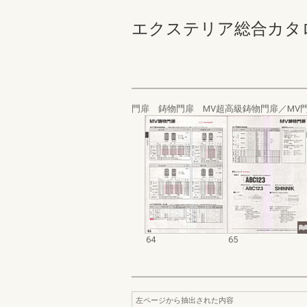
エクステリア総合カタログ規
門扉 鋳物門扉 MV超高級鋳物門扉／MV
64
65
左ページから抽出された内容