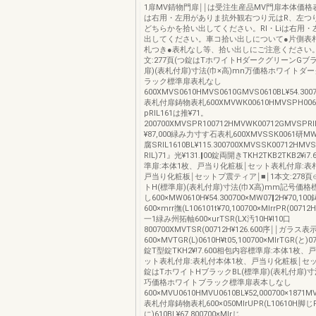
1扉MV錆物門扉￨￨は受注生産品MV門扉本体価格
は右用・左用がありま抗外観右つり元はR、左つ
どちらかを拾い出してください。RI・Liは右用
出してください。車コ拾い出しについて●片側表札
札つき●表札なし等、拾い出しにご注意ください。
文:277頁(つ錠はTホワイトHダークグリーンGブラ
扉)(表札付扉)寸法(巾×高)mn万価格ホワイトダ
ラック標準扉表札なし
600XMVS0610HMVS0610GMVS0610BL¥54.3007
表札付扉鋳物表札600XMVWК00610HMVSPH00
pRIL161は推¥71。
200700XMVSPR100712HMVWК00712GMVSPR
¥87,000緑み力寸す石表札600XMVSSК0061研M
腐SRIL1610BL¥115.300700XMVSSК00712HMV
RIL)71』光¥131.‖00錠両開きTKH2TKB2TKB2¥i
準扉:本体1枚、戸当り化粧板￨セット表札付扉:表
戸当り化粧板￨セットプ震ティア￨■￨1本文:278頁
トH(標準扉)(表札付扉)寸法(巾X高)mm記号価
し600×MW0610H¥54.300700×MW07‖2H¥70,1
600×mrr撫(L106101t¥70,100700×MlrrPR(0071
一1緑み州拓軸600×urTSR(LX汚10H¥l10口
800700XMVTSR(00712H¥126.600序￨￨ガラス表
600×MVTGR(L)0610H¥t05,100700×MlrTGR(と)0
錠T型錠TKH2¥!7.600相包内容標準扉:本体1枚、
ット表札付扉:表札付本体1枚、戸当り化粧板￨セ
錠はTホワイトHブラックBL(標準扉)(表札付扉)寸
巧価格ホワイトブラック標準扉表本しなし
600×MVU0610HMVU0610BL¥52,000700×1871M
表札付扉鋳物表札600×050MlrUPR(L10610H脚じ
に)610BL¥67,800700×Mlrじ