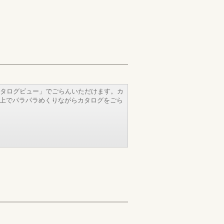
タログビュー」でごらんいただけます。カ
b上でパラパラめくりながらカタログをごら