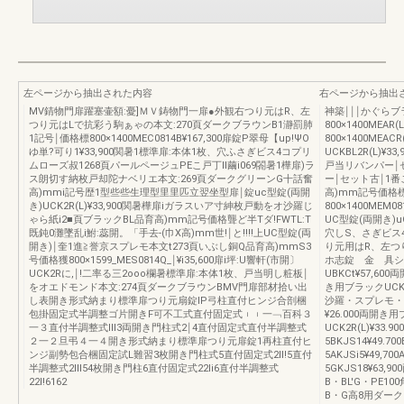
左ページから抽出された内容
右ページから抽出
MV錆物門扉躍塞壷額:憂]ＭＶ鋳物門一扉●外観右つり元はR、左
神築￨￨￨かぐらブ
つり元はLで抗彩う駒ぁゃの本文:270頁ダークブラウンB1瀞罰肺
800×1400MEAR(
1記号￨価格標800×1400MEC0814B¥167,300扉錠P翠母【up!ΨO
800×1400MEAC
ゆ単?可り1¥33,900関暑1標準扉:本体1枚、穴ふさぎビス4コプリ
UCKBL2R(L)
ムローズ叔1268頁パールページュPEこ戸丁II繭i069閤暑1樺扉)ラ
戸当リバンパー￨
ス朗切す納枚戸却陀ナベリエ本文:269頁ダークグリーンG十話奮
ー￨セット古￨1番
高)mmi記号歴1型些些生理型里里匹立翌坐型扉￨錠uc型錠(両開
高)mm記号価格
き)UCK2R(L)¥33,900関暑樺扉iガラスいア寸紳枚戸動をオ沙羅じ
800×1400MEM08
ゃら紙i2■頁ブラックBL品育高)mm記号価格聾ど半Tダ!FWTL:T
UC型錠(両開き)uC
既鈍0灘墜乱i鮒:蕊開。「手去‐(巾X高)mm世!￨と!!!!上UC型錠(両
穴しS、さぎビス
開き)￨奎1進≧誉京スプレモ本文t273頁いぶし銅Q品育高)mmS3
り元用はR、左つ
号価格獲800×1599_MES0814Q_￨¥i35,600扉i坪:U響軒(市開〕
ホ志錠 金 具シ
UCK2Rに,￨!二率る三2ooo欄暑標準扉:本体1枚、戸当明し粧板￨
UBKCt¥57,60
をオエドモンド本文:274頁ダークブラウンBMV門扉部材拾い出
き用ブラックUCKB
し表開き形式納まり標準扉つり元扇錠IP弓柱直付ヒンジ合剖梱
沙羅・スプレモ・エ
包掛固定式半調整ゴ片開きF可不工式直付固定式︲︲一﹁百科３
¥26.000両開き用
一３直付半調整式lll3両開き門柱式2￨4直付固定式直付半調整式
UCK2R(L)¥3
２一２旦弔４一４開き形式納まり標準扉つり元扉錠1再柱直付ヒ
5BKJS14¥49.
ンジ副勢包合梱固定試L難習3枚開き門柱式5直付固定式2ll!5直付
5AKJSi5¥49,
半調整式2lll54枚開き門柱6直付固定式22li6直付半調整式
5GKJS18¥63,
22l!6162
B・BL'G・PE10
B・G高8用ダークグ