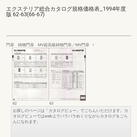
エクステリア総合カタログ規格価格表_1994年度
版 62-63(66-67)
門扉 鋳物門扉 MV超高級鋳物門扉／MV門扉
62
63
お探しのページは「カタログビュー」でごらんいただけます。カ
タログビューではweb上でパラパラめくりながらカタログをごら
んになれます。