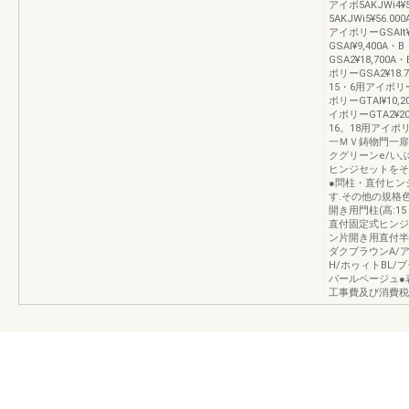
アイボ5AKJWi4
5AKJWi5¥56
アイポリーGSAlt
GSAl¥9,400A
GSA2¥18,700
ポリーGSA2¥18
15・6用アイボリーG
ポリーGTAl¥10,
イポリーGTA2¥2
16。18用アイポリ
一ＭＶ鋳物門一扉
クグリーンe/い
ヒンジセットをそ
●問柱・直付ヒン
す.その他の規格
開き用門柱(高:15
直付固定式ヒンジ(
ン片開き用直付半調
ダクブラウンA/
H/ホヮィトBL/
パールページュ●
工事費及び消費税