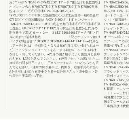
角C巾4用TMNCACP4CV¥42,2001l1アーチ門柱合計相包数()内は
TMNBAC2AK¥6
オプション含む6(7)6(7)7(8)7(8)7(8)7(8)7(8)7(3)7(8)7(8)C型施
TMNBAC2BK¥66,
錠扉0612一―①①①①①SMNCK072R¥72,300_…
半72,200TMNBA
1¥72,300l①①①①①軍C型受抽豊①①①①①用部郷一翔C型受扉
旧一ＩＣ一船一ｉＢ一
0712①①①①①材IR型錠_RK3¥13,600l:!1ll11l1ヒンジセット
ット￨ヾ畜胃浜ヤ
TMNA8GIWKI¥13,3001l!lll!11l1利をオ翻①①①①①①①①①①落
TMNA8F2AK¥28,
し錠受けUKT2¥9.100l1111l11!t門扉部材合計相包数(○は門扉の
ジョイントブラケ
開き勝手で選択)６一︲２一︲３6121366666666アーチ門柱と門
TMNA8F3AK¥28,
扉の組合せ合計梱包数――‐――――――――上記とオプション(飾リ
オアールA巾アー
パイプ)の組合せi31313i3131313i3141414i414141414―●門扉な
巾アールC巾2用2用
しアーテ門柱は、特別注文となりま抗(門扉は取り付けられませ
観紙号1奏r..7_
ん)0フアンクションユニットを右にする時はR、左にする時はL
TMNAACP2BV¥40
を拾しヽ出してください。●門扉の開き勝手により施錠扉と受扉
ブラケットンヨン
のR(右)、L(左)を選んでください。●戸当リセットの選びかた……
角B巾三角C巾郷一郷
施錠扉の開き勝手により、戸当リセットのA・Bのどちらかを選
垂巡号養TMNCACP
んでください。(通常の開き勝手は、内開き。右勝手用の戸当り
TMNCACP4AV¥52
Aを使用しま抗)ら右勝手ラを勝手日外開きAtット左手Btット告
ブラケットキャスデコ
告営告〒玉室民tii:;手54
ト取付ビスキャス
TMNA8J2K¥56,
TMNA8G2WK¥
材枢用〕ヒンジセ
︱︱︱＝＝上廿日
用SMDDC2R(L)E
切文字シール入●
工事費及び消費税