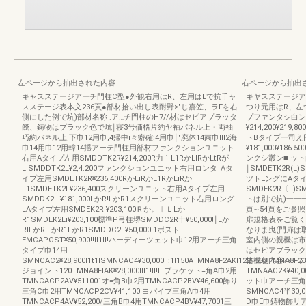
左ページから抽出された内容
右ページから抽出
キャスステージアーチ門柱C型●外観右用はR、左用はLで抗千ャ
キヤスステージア
スステージ表本文236頁●部材拾い出し表耐野>"じ嘉笠、ラFを右
つり元用はR、左
側にした例で坑)部材名称‐.ア…チ門柱のH7//材はセピアプラッタ
プファンタシ白ンユニッ
餞、鋳物はプラック色で坑￨寝3号価格片約ヤ袖パネル上・両袖
¥214,200¥2
巧約パネル上,下巾12用巾,4帰中i々癖確:4用巾￨″廃体14粛巾Ⅲ2海
トBタイプ一司え円一S
巾14用巾12用韓14揺アーテ門柱用部材ファンクションユニット
¥181,000¥1
右用Aタイプ左用SMDDTK2R¥214,200R力｀L1RかLlRかLtRが
ンクシ叢ン■‐ッ
LlSMDDTK2L¥2,4.200ファンクションユニット右用ロンタ_Aタ
￨SMDETK2R(L)
イプ左用SMDETK2R¥236,400RかLiRかL1RかLiRか
ツトEングにAタ
L1SMDETK2L¥236,400スクリーンユニット右用Aタイプ左用
SMDEK2R〔L)SM
SMDDK2LI¥181,000LかR!LかR1スクリーンユニット右用ロング
トは別で抗)一一
LAタイプ左用SMDEK2RI¥203,100Ｒか。︱ＬLか
頁∼54頁をご参
R1SMDEK2Li¥203,100標準P弓柱堺SMDDC2R十¥50,000!￨Lか
扉規格表をご覧く
RlLかRlLかR1LかR1SMDDC2L¥50,000l1ポスト
なりま曳(門扉は
EMCAPOST¥50,900!!ll1ll!ハーディーツェット巾12用アーチ三角
室内側の親機は市
タイプ巾14用
はセピアブラック
SMNCAC2¥28,900l1t1lSMNCAC4¥30,000ll:1l150ATMNA8F2AKl122150BTMNA8F2B
格機包内容ハーデ
ジョイント120TMNA8FIAK¥28,000lll1!ll!ll!ブラケット=角A巾2用
TMNAAC2K¥40
TMNCACP2AV¥511001オ=角B巾2用TMNCACP2BV¥46,600飾り
ット巾アーチ三角タ
三角C巾2用TMNCACP2CV¥41,100lヨパイブ三角A巾4用
SMNCAC4半30
TMNCACP4AV¥52,200/三角B巾4用TMNCACP4BV¥47,7001三
D巾E巾鋳物飾リア