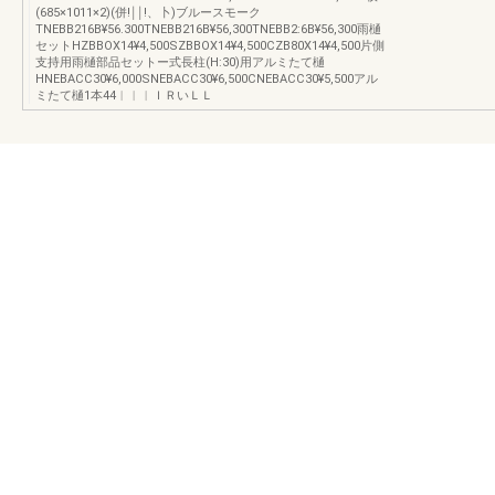
(685×1011×2)(併!￨￨!、卜)ブルースモーク
TNEBB216B¥56.300TNEBB216B¥56,300TNEBB2:6B¥56,300雨樋
セットHZBBOX14¥4,500SZBBOX14¥4,500CZB80X14¥4,500片側
支持用雨樋部品セットー式長柱(H:30)用アルミたて樋
HNEBACC30¥6,000SNEBACC30¥6,500CNEBACC30¥5,500アル
ミたて樋1本44︱︱︱ＩＲいＬＬ