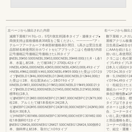
左ページから抽出された内容
右ページから抽出
減廊下屋根7.H.刊レロ」57[片側支持]基本タイプ・連棟タイプ●
翻下屋根ァ_チガ
両側支持は規格価格表358頁をご覧ください。一一一一一”ア︲
屋根アクリル板価
テルーフアーテルーフ本体部材価格表D:間日、L高さは受注生産
注生産品●組合せ
品部材名称使用区分ホワイトセピアプラックこはく色穂包1内容
にAAAを続ける
記号価格記号価格記号価格けたL35タイブ
拾い出し表使用区
‖NEBL35¥50.500SNEBL35¥53,000CNEBL35¥48.000けたR・L各1
ク:Sこはく色iC
本、水返し材2本、たて樋3本(フ:2700)L42タイプ
イプL49タイプL
HNEBL42¥56,000SNEBL42¥59,000CNEBL42¥53,000L49タイプ
(2本入り)長柱H:
HNEBL49¥62,000田Ｎ¥65,000CNEBL49¥59.000けた受はりD12タ
プD12×L35タイD
イプ‖NEBLD12¥46,000SNEBLD12¥48,000CNEBLD12¥44,000け
伸・S,ONEBD12
た受はり2本、柱位置決めピン2本D19タイプ
イD19×L49タイ
ⅢNEBLDi9¥51,000SNEBLD19¥53,000CNEBLD19¥49,000D21タ
り・柱組立けたエ
イブ‖NEBLD21¥52,000SNEBLD21¥55,000CNEBLD21¥50,000柱
連結カバーアクリ
標準柱(2本入
体合計梱包数●□内
り)‖NEBPC212¥83.000SNEBPC212¥87,000CNEBPC212¥79,000
い。この場合、標
柱2本、アルミたて樋1本長柱H:24(2本入
タイプはできませ
り)‖NEBPC242¥95.000SNEBPC242¥100,000CNEBPC242¥90,000
ボネートは多少色
長柱H:30(本入
合、コーナータイ
り)HNEBPC801¥86.000SNEBPC301¥90,000CttE8'C301¥82.000
い出し及び価格算
柱1本側枠D12タイプ
と部品価格を差し
‖NEBG12N¥26,000SNEBG12N¥27.500CNEBG12N¥24,500側枠2
コーナーの場合を
本、側枠押え材2本、取付ビスD9タイプ
で、組立・運搬・