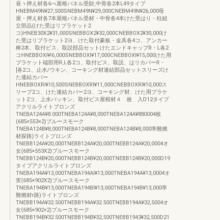
昼ヽ押え材各6べ屋根バネル受財,中骨各2本L49タイブ
HNEBM49N¥27,500SNEBM49N¥29,000CNEBM49N¥26,000母
屋・押え材各7本屋根バネル受材・中骨各4本けた受はり・柱組
立部品(けた受はリブラケット2
コ)HNEB30X2¥31,000SNEBBOX2¥32,000CNEBBOX2¥30,000け
た受はリブラケット2ヨ、けた取付豪板・金具各4コ、アンカー
棒2本、取付ビス、取説部品セットけたエンドキャップR・L各2
コHNEBBOXl¥!6,000SNEBBOXI¥17,000CNEBBOXI¥15,000けた用
ブラケット端部用R,L各2コ、取付ビス、取説、はリカバーR・
[各2コ、止水/ウキン、コーキング材連結部品セットスリーズけ
た連結カバー
HNEBBOXRI¥10,500SNEBBOXRI¥11,000CNEBBOXRI¥10,000ス
リーブ2コ、けた連結カバー2ヨ、コーキング材、けた用プラケ
ット2コ、上水パッキン、取付ビス屋根材４ 枚 入D12タイプ
アクリルライトブロンズ
TNEBA124A¥8.000TNEBA124A¥8,000TNEBA124A¥880004枚
(685×553×2)ブルースモーク
TNEBA124B¥8,000TNEBA124B¥8,000TNEBA124B¥8,000準難燃
材探路)ライトブロンズ
TNEBB124A¥20,000TNEBB124A¥20,000TNEBB124A¥20,0004オ
女(685×553X2)ブルースモーク
TNEBB124B¥20,000TNEBB124B¥20,000TNEBB124B¥20,000D19
タイプアクリルライトブロンズ
TNEBA194A¥13,000TNEBA194AI¥13,000TNEBA194A¥13,0004オ
実(685×902X2)ブルースモーク
TNEBA194B¥13,000TNEBA194BI¥13,000TNEBA194B¥13,000準
難燃材r路)ライトブロンズ
TNEBB194A¥32.500TNEBB194A¥32.500TNEBB194A¥32,5004オ
女(685×902×2)ブルースモーク
TNEBB194B¥32.500TNEBB194B¥32,500TNEBB1943¥32,500D21