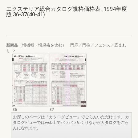
エクステリア総合カタログ規格価格表_1994年度
版 36-37(40-41)
新商品（増機種・増規格を含む） 門扉／門柱／フェンス／庭まわ
り
36
37
お探しのページは「カタログビュー」でごらんいただけます。カ
タログビューではweb上でパラパラめくりながらカタログをごら
んになれます。