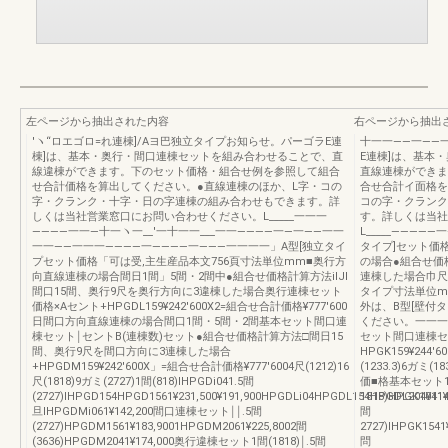
左ページから抽出された内容
右ページから抽出
′ヽ“ロエゴロ=れ連棟]/Aヨ巴独立タイプお知らせ。パーゴラE連
十一一――一――
棟]は、基本・奥行・間口連棟セットを組み合わせることで、直
E連棟]は、基本
線違棟ができます。下のセット価格・組合せ例を参照して組合
直線連棟ができま
せ合計価格を算出してください。●直線連棟のほか、L字・コの
合せ合計イ面格を
字・クランク・十字・日の字連棟の組み合わせもできます。詳
コの字・クランク
しくは当社営業窓口にお問い合わせください。L_____一一一
す。詳しくは当社
――――一一―十一ヽ一__'一十一一___一一――――一―一――一一
L_____――――
一一――一一一――――一――――一―――一一一一」A型[独立タイ
タイプ]セット価
プセット価格「可は受,主生産品本文756頁寸法単位mm■奥行方
の場合●組合せ価
向直線連棟の場合間日1間」5間・2間中●組合せ価格計算方法ilJl
連棟した場合巾尺
間口15間、奥行9尺を奥行方向に3違棟した場合奥行連棟セット
タイプ寸法単位m
価格×Aセント+HPGDL159¥242′600X2=組合せ合計価格¥777′600
外は、B型[壁付
日間口方向直線連棟の場合間口1間・5間・2間基本セット間口連
ください。一一一
棟セット￨セントB(連棟数)セット●組合せ価格計算方法□間日15
セット間口連棟セ
間、奥行9尺を間口方向に3連棟した場合
HPGK159¥244
+HPGDM159¥242′600X」=組合せ合計価格¥777′6004尺(1212)16
(1233.3)6ガミ
尺(1818)9ガミ(2727)1間(818)IHPGDi041.5間
価■格基本セット
(2727)IHPGD154HPGD1561¥231,500¥191,900HPGDLi04HPGDL154HPGDL204¥114,0
1818)HPGK1041¥
旦IHPGDMi061¥142,200間口連棟セット￨￨.5間
間
(2727)HPGDM1561¥183,9001HPGDM2061¥225,8002間
2727)IHPGK1541
(3636)HPGDM2041¥174,000奥行違棟セット1間(1818)￨.5間
問