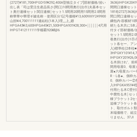
(2727)¥181,700HPGD!59¥292,400A型独立タイプ]部材価格/拾い
3636)IHPGK2041
出し表「司は受注生産品長さ(間口)10間用奥行(出巾)夫基本セッ
間間口連棟セット1
ト奥行連棟セット関日連棟￨セット1.5間用20間用15間用2.0間用
1818)2727)3636
称華華や華理ギ鍵名称・使用区分1記号価格¥13,600!lllllY249900
間口間口違棟セット価
山担¥i4,700111111連結柱(1本入)理__上_廻
綱包内‐容横材10
HPGA43¥i3,600HPGA45¥21,500HPGA931¥28,300+￨￨￨￨￨￨4尺用
材たる木共に5本
IHPGT412111111学楯覇920嶋β6
付タイ部材価格/
セット1.5間用2.
巷奥行(出巾)1
ット各セー、アンカー
入)標準柱(2本
3HPGKY101¥1
IHPGKY201¥
る木掛けれ'、前
間用母屋0、母屋カ
屋●六母屋カバー
R・L各●、側枠カ
0、側枠カバー②
入IHPGKA95
付用たる木C壁付
中麿性る木￨セッ
棟ブラケット2セ
追棟ブラケット各
ト、取付ボルト類
末端価格で、組立
りません。37JI