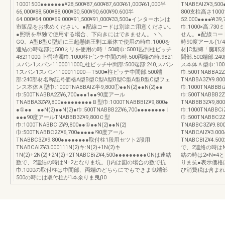
10001500●●●●●●●¥28,500¥87,600¥87,600¥61,000¥61,000半
TNABEAlZ¥3
66,000¥88,500¥88,000¥30,500¥90,600¥90.600半
800支柱高さ10001
64.000¥64.000¥69.000¥91,500¥91,000¥33,500●インターホンは
52.000●●●●¥i
市販品をお求めください。●配線コードは別途ご用意ください。
巾:1000×高:
●照明を単独で使用する場合、下向きにはできません。ヽ＼
せん。●配線コー
GQ。A型B型C型鯉に三超懸拠王剰エ単体で使用の時巾:1000を
時90度アール(1
連結の時端部に500ミリを使用の時「50崎巾:5001匹判柱ビッチ
材‖C型縛「臓耶冴
48211000i卜愕特濁巾:1000柱ビンチ中間の時:500両端の時:9821
間部:500端部:
スパン1スパン1100011000_柱ピッチ中間部:500端部:240,スパン
ス本体Ａ型巾:1000
1スパン1スパン1100011000-―T500■柱ピッテ中間部:500端
巾:500TNABBA2
部:240部材名称記号価格A型B型C型A型B型C型A型B型C型フェ
TNABBA3Z¥9.8
ンス本体Ａ型巾:1000TNABBAlZ半9,800①●●N(2)●●N(2)●●
巾:1000TNABBB
巾:500TNABBA2Z¥6,700●●●1●●90度アール
巾:500TNABBB2
TNABBA3Z¥9,800●●●●●●●●●Ｂ型巾:1000TNABBBIZ¥9,800●
TNABBB3Z¥9,8
●①●● ●●N(2)●●N(2)●巾:500TNABBB2Z¥6,700●●●●●●●●︱
巾:1000TNABBC
●●●90度アールTNABBB3Z¥9,800Ｃ型
巾:500TNABBC2
巾:1000TNABBCiZ¥9,800●●①●●N(2)●●N(2)
TNABBC3Z¥9.
巾:500TNABBC2Z¥6,700●●●●●!90度アール
TNABCAlZ¥3.
TNABBC3Z¥9.800●●●●●●●●取付柱1段用セツト2段用
TNABCBlZ¥4.5
TNABCAlZ¥3.000111N(2)キ:N(2)+1N(2)キ
で、2連絡の時はN
1N(2)+2N(2)+2N(2)+2TNABCBiZ¥4,500●●●●●●●●●ONは連結
結の時は2×N=4
数で、2連結の時はN=2となりま坑。()内は図の場合の数で抗
りま抗●表示価格
巾:1000の取付柱は中間部、両端のどちらにでもできま曳端部
び消費税は含まれ
500の時には取付柱が1本余りま曳β0