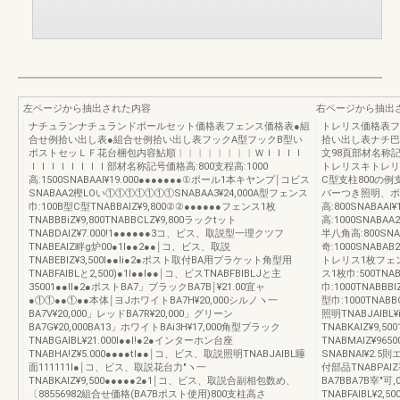
左ページから抽出された内容
右ページから抽出
ナチュランナチュランドポールセット価格表フェンス価格表●組
トレリス価格表フ
合せ例拾い出し表●組合せ例拾い出し表フックA型フックB型い
拾い出し表ナチ巴
ポストセッＬＦ花台梱包内容鮎順︱︱︱︱︱︱︱︱ＷＩＩＩＩ
文98頁部材名称
ＩＩＩＩＩＩＩＩ部材名称記号価格高:800支程高:1000
トレリスキトレリ
高:1500SNABAAl¥19.000●●●●●●●①ポール1本キヤンプ￨コビス
C型支柱800の例
SNABAA2樫LOい①①①①①①①SNABAA3¥24,000A型フェンス
バーつき照明、ポ
巾:100B型C型TNABBAIZ¥9,800②②●●●●●●フェンス1枚
高:800SNABAA
TNABBBiZ¥9,800TNABBCLZ¥9,800ラックtット
高:1000SNABAA2
TNABDAIZ¥7.000!1●●●●●●3コ、ビス、取説型一理クツフ
半八角高:800SNA
TNABEAIZ畔g炉00●1l●●2●●￨コ、ビス、取説
奇:1000SNABAB
TNABEBlZ¥3,500l●●li●2●ポスト取付BA用プラケット角型用
トレリス1枚フェンスA
TNABFAIBLと2,500)●1l●●l●●￨コ、ビスTNABFBIBLJと主
ス1枚巾:500TNAB
35001●●ll●2●ポストBA7」ブラックBA7B￨¥21.00宜ャ
巾:1000TNABBBI
●①①●●①●●本体￨ヨJホワイトBA7H¥20,000シルノヽ一
型巾:1000TNABBC
BA7V¥20,000」レッドBA7R¥20,000」グリーン
照明TNABJAIBL
BA7G¥20,000BA13」ホワイトBAi3H¥17,000角型ブラック
TNABKAlZ¥9
TNABGAIBL¥21.000l●●l!●2●インターホン台座
TNABMAIZ¥9
TNABHA!Z¥5.000●●●●tl●●￨コ、ビス、取説照明TNABJAIBL睡
SNABNAl¥2
面111111l●￨コ、ビス、取説花台力″ヽ一
付部品TNABPAI
TNABKAIZ¥9,500●●●●●2●1￨コ、ビス、取説合副相包数め、
BA7BBA7B宰″
〔88556982組合せ価格(BA7Bポスト使用)800支柱高さ
TNABFAIBL¥2