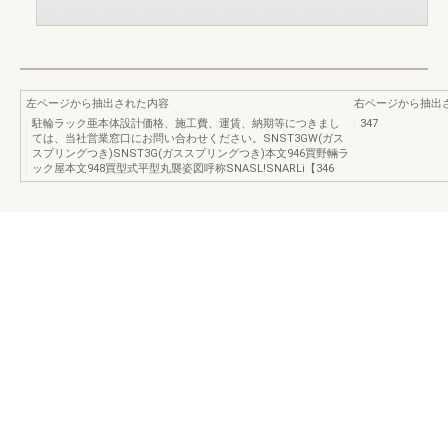
左ページから抽出された内容
右ページから抽出
駐輪ラック亜本体設計価格、施工費、運賃、納期等につきまし
347
ては、当社営業窓口にお問い合わせください。SNST3GW(ガス
スプリングつき)SNST3G(ガススプリングつき)本文946買野輛ラ
ック屋本文948買型式平型丸襲姿図呼称SNASL!SNARLi【346