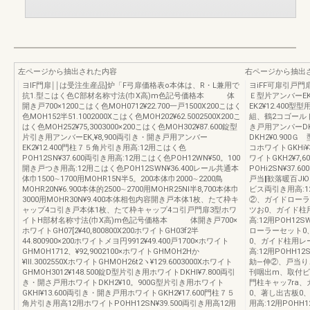
左ページから抽出された内容
右ページから抽出
ヨlF門扉￨￨は受注生産品]炉「F弓扉価格表o本体は、R・L兼用で
ヨiFF可扉引戸
抗1.型こはく色C部材名称寸法(巾X高)m色記号価格本 体
Ｅ型片アンバーEK
開き戸700×1200こはく色MOH0712¥22.700一戸1500X200こはく
EK2¥12.400
色MOH152半51.1002000Xこはく色MOH202¥62.5002500X200こ
組、鶴2コゴールドD
はく色MOH252¥75,3003000×200こはく色MOH302¥87.600錠型
き戸用アンパーDK2¥
片引き用アンバーEK,¥8,900両引き・開き戸用アンバー
DKH2¥0.900
EK2¥12.400門柱７５角片引き用高:12用こはく色
コホワイトGKHi¥
POH12SN¥37.600両引き用高:12用こはく色POH12WN¥50。100
ワイトGKH2¥7
開き戸つき用高:12用こはく色POH12SWN¥36.400レール共通本
POHi2SN¥37
体巾1500∼1700用MOHR15N半5。200本体巾2000∼2200鳥
戸当‖歓落暖百J
MOHR20N¥6.900本体的2500∼2700用MOHR25NI半8,700本体巾
ビス両引き用高:12
3000用MOHR30N¥9.400本体相包内容開き戸本体1枚、たて枠キ
②、ガイドローラ
ャップ4コ引き戸本体1枚、たて枠キャップ4コ引戸門扉3型ホワ
ツお0、ガイド柱
イトH部材名称寸法(巾X高)m色記号価格本 体開き戸700×
高:12用POH12
ホワイトGH07[2¥40,800800X200ホワイトGH03f2半
ローラーセット0
44.800900×200ホワイトメヨ円9912¥49.400戸1700×ホワイト
0、ガイド柱用レ
GHMOH1712、¥92,9002100×ホワイトGHMOH2Hか
高:12用POHH1
¥lll.3002550XホワイトGHMOH26t2ヽ¥129.6003000Xホワイト
劾―伸②、戸当り
GHMOH3012¥148.500錠D型片引き用ホワイトDKHl¥7.800両引
刊咽出m、取付ビス両
き・開さ戸用ホワイトDKH2¥10。900G型片引き用ホワイト
門柱キャッ7ra
GKHl¥13.600両引き・開き戸用ホワイトGKH2¥17.600門柱７５
0、著し出古板0
角片引き用高12用ホワイトPOHH12SN¥39.500両引き用高12用
用高:12用POHH