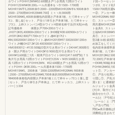
ホワイトPOHH12WN¥52.600開き戸つき用高:12用ホワイト
ド回―ラーセット
POHH12SWN¥38.200レール共通本をヽ巾1500∼1700用
ツポ0、ガイド柱
MOHR15N平5,200本体巾2000∼2200用MOHR20N半6.900本体巾
1500-!700用共
2500∼2700用MOHR25N¥8.700】ミ々ヽ向3000用
ー②、アンカー棒④
MOHR30N¥0_400本体梱包内容開さ戸本体1枚、たて枠キャップ
MOHR20N¥6.
3コ、落し錠￨セット、戸当り1本引き戸本体1枚、たて枠キャッ
①、ストッパー②、
プ3コ、上枠ストンバコ4型ホワイトH部材名称寸法(巾X高)m色
用共通MOHR25N
記号価格本 体開き戸700×200ホワイト
ト金具0、ストッ
JH0712¥35,400800×200ホワイト3H08陵′¥38.600900×ホワイト
士福MOHR30N¥
JH5912¥42.800戸1700×ホワイトJ‖MC‖17t2ヽ
具①、ストンパー
¥84,5002000X1200ホワイトJ‖MOH201抑¥97.5002650X1200ホ
型2連ヨi枝:鋭8頁
ワイトJH離OH27:2¥120.4003000X1200ホワイト」
め加工をしてくだ
HMOB83012ヽ¥133.500錠D型片引き用ホワイトDKHi¥7,800両引
包内容本体標準扉15
き・開さ戸用ホワイトDKH2¥10.900G型片引き用ホワイト
本体1枚、たて枠キ
GKHl¥!3,600面二1共・期津戸日ホワイトGKH2,¥17.600門柱７５
MOH2012¥62.
角片引き用高:12用ホワイトPOH打t2SNヽ1¥39.500両引き用
72.200引戸本
高:12用ホワイトPOHHt2WN、¥52.600開き戸つき用高:12用ホワ
ーEKl¥8,900
イトPOHH:‐2¥38.200レール共通本体1500∼1700用
POHWi2N¥50
MOHR15N¥5。200本体「2000-2200用MOHR20N¥6.900本体
ット①、アンカー
￨2500∼2700用MOHR25N¥8,700本体的3000用MOHR30N半
①、戸当り柱用レ
98400本体相包内容開さ戸本体1枚ミたて枠キャッ73コミ落し霊
り隠し①、戸先ガ
￨セット、戸当り体引き戸本体は、たて杵:ャッカコ、上枠ストッ
淵:i::‖:〕ヒ通矯
パー￨コ334
ルジョイント金具
(大)③、取付ビス(
組合せかた(1、3
ール)と〔P弓柱)
〔レール〕と〔門柱
＼戸当り門柱｀｀
問柱●表示価格は
消費税は含まれて