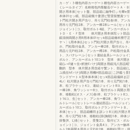
カ︲ゲ︲卜梱包内容カーゲート栖包内容カーゲー
くレールタイプ〉名称相包内客酸岳ゲートＡ・
開さ用本体￨セット盤、部品箱に融争灯ぃモ卿e景
本体01セッ眠、部品箱慨十妻漂ピ堅雷留蟹責ツリL用
ト門柱片開き用戸当り、吊り元門柱各l本、アンカ
用吊り元門柱2本、アンカー棒2本レール￨セット
ジョイント￨コ、取付ポルト4組、アンカーボルト
トＤ・Ｅ・Ｆ型本 体片開き用本体陀ット部品
鍛溺倒両開さ用R用本体01セッk部品箱脩科寮庁
ヤヽ〕L用本体(L)セット門柱片開さ用戸当り。吊
ホ、門柱取付金具、アンカー棒2本、取付ポルト
用品り元Pl柱2本、アンカー樽2本、Pl柱取付金
ト、スパナレー,レ￨セット連結金具レールジョイ
ポルト、アンカーボルト10コ９ 型本 体片開き
箱(レ=F健々住=鰐挫Fパナ)両開き用緞沌八部品昭
翻的 型本 体片開き用含経サ繁ント、部品箱(し二
ユ残任hFパナ)両開さ用機H部品箱ほ￨こ評鑑う
ランドゲートＡ型本体本体￨セッk部品箱儀杯ま訂
4Lr〕柱片開き用戸当り門柱1本、吊り元門柱1本、
本、柱ブラケット4コ、連結ジョイント8ヨ、錠￨
ー棒2本、角ワッシャー8コ、取付ポルト両開さ用
本、移動柱(オス・メス)各l本、柱ブラケット8コ
ト16コ、生￨セット、アンカー棒2本、角ワッシ
ルトレール￨セットレール連結部品レールジョイ
カーボルト10コ、取付ポルトグランドゲートＢ
本体￨セット、部品箱幡符ま訴ント8コ)柱片開さ
本、吊り元門柱1本、移動柱(掛(掬朝)1本、枠体
掛隻(R、L)各￨セット、受隻2コ、取付ビス・ポ
ョイント￨コ、ジョイント金具4コ、アンカー触
ルト2本両開き用吊り元P,柱2本、移動柱(受け・掛