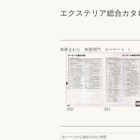
エクステリア総合カタログ規格
車庫まわり 車庫用門 カーゲート
330
331
左ページから抽出された内容