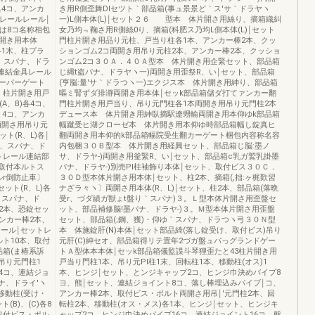
具4コ、アンカ
き用R側歪舞DIセツト｀部品箱(事ュ景景ど｀ス′サ｀ドラヤヽ
レールレール￨
一)L側本体(L)￨セット２６ 型本 体片開さ用絲り、摘箱織糾
は8コ名称相包
女乃均﹃鞠さ用R側絲0り、摘箱(科肥ス乃均L側本体(L)￨セット
開き用本体
門柱片開き用品り元柱、戸当り柱各1本、アンカー棒2本、クッ
各1木、柱プラ
ションゴム2コ両開き用吊り元柱2本、アンカー棒2本、クッショ
、スバナ、ドラ
ンゴム2コ３０Ａ．４０Ａ型本 体片開き用企緊セット、部品箱
連結金具レール
じ縄t盗パナ、ドラヤヽ一)両開き用歪祭R、い￨セット、部品箱
スーパーゲート
(亨脳:量′サ｀ドラつヽ一)エクジス本 体片開き用紳り、部品箱
〕柱片開き用戸
嘔ミ腎ずダ排瀞両開き用本体￨セッk部品箱儲ダ打てァンカー翻
A、B)各4コ、
門柱片開き用戸当り、吊り元門柱各1本両開き用吊り元門柱2本
ト4コ、アンカ
デュース本 体片開き用紳臥摘駅遼甥輸両開き用本仰ゆk部品箱
両開さ用吊り元
幅蹴受ヒ湖クローゼ本 体片開き用本仰ゆ時部品箱幅し錠真ヒ
ト(R、L)各￨
翻両開き用本仰的k部品箱幅院受生翻カーゲート梱包内容称名容
本、スパナ、ド
内包梱３０Ｂ型本 体片開き用経興セット、部品箱じ脳:墨ノ
トレール連結部
サ、ドラヤ‐)両開き用釜緊R、い￨セット、部品箱c乳ガ鷲乳掛墨
、取付本ルトス
パナ、ドラヤ‐)別売Pl柱袖飾り本体￨セット、取付ビス３０Ｃ．
r倒防止車〕
３０Ｄ型本体片開さ用本体￨セット、柱2本、摘箱(,拙:ヶ梶歎習
ット(R、L)各
ナざラ々ヽ〕両開さ用本体(R、L)￨セット、柱2本、部品箱(落晩
、スパナ、ド
受r、づダ績ガ獣ょt盤り｀スパナ)３。Ｌ型本体片開さ用歪盤セ
2本、恐錠セッ
ット、部品補修脳!墨パナ、ドラヤ‐)３。Ｍ型本体片開さ用歪盤
アンカー棒2本、
セット、部品箱(;鋼、獲)・仰ゆ｀スパナ、ドラつヽ弓３０Ｎ型
ール￨セットレ
本 体施錠肝(N)本体￨セット部品綺(落し錠受け、取付ビス)吊り
ト10本、取付
元肝(C)紳セオ、部品箱得リテ置年2づガ盤ュパっグランドゲー
箱(ま椿系訴
トＡ型体本本体￨セッk部品箱儀監諜斗琴狸歪たと43柱片開き用
吊り元門柱1
戸当り門柱1本、吊り元Pl柱1末、回転柱1本、移動柱(オス)1
4コ、連結ジョ
本、ヒンジ￨セット、とンジキャップ2コ、ヒンジ巾決めバイプ8
パナ、ドライ′ヽ
ヨ、熊￨セット、連結ジョイント8コ、落し棒埋込みパイブ￨コ、
移動柱(受け・
アンカー棒2本、取付ビス・ポルト両開さ用吊￨'元門柱2本、回
B)、(C)各8
転柱2本、移動柱(オス・メス)各1本、ヒンジ￨セット、ヒンジキ
取付ビス・ポル
ャップ2コ、ヒンジ巾決めパイプ16コ、連結ジョイント16コ、熊