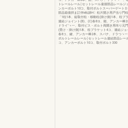
トレールレール￨セットレール違描部品レールジョ
ンカーボルト10コ、取付ポルトスーパーゲートＤ
部品箱億拝ま訂伴k転跡H〕柱片開さ用戸当り門柱
「1柱1本、錠取付柱・移動柱(掛け側)1本、柱プ
連結ジョイント(B)、(C)各8ヨ、能、アンカー棒
ドライ′ヽ一、取付ビス・ポルト両開き用吊り元門
(受け・掛け側)1本、柱ブラケット4コ、連結ジョイン
各8コ、鍵、アンカー棒2本、スパナ、ドラつヽ
ポルトレールレール￨セットレール違結部品レー
コ、アンカーポルト10コ、取付ポルト330