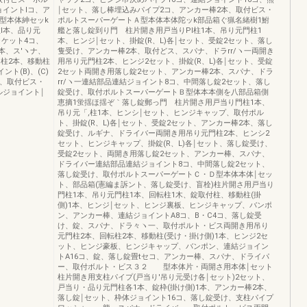
イントlコ、ア
￨セット、落し棒埋込みパイプ2コ、アンカー棒2本、取付ビス・
型本体紳セッk
ポルトスーパーゲートＡ型本体本体陀ッk部品箱ぐ猟名緒樹1鮒
l本、品り元
艦と落し錠到り門 柱片開き用戸当りPl柱1本、吊り元門柱1
ラケット4コ、
本、ヒンジ￨セット、掛錠(R、L)各￨セット、受錠2セット、落し
2本、ス′ヽナ、
隻受け、アンカー棒2本、取付どス、スパナ、ドラrr/ヽ一両開き
柱2本、移動柱
用吊り元門柱2本、ヒンジ2セット、掛錠(R、L)各￨セット、受錠
ト(B)、(C)
2セット両開き用落し錠2セット、アンカー棒2本、スパナ、ドラ
一、取付ビス・
rr/ヽ一連結部品連結ジョイント8コ、中間落し錠2セット、落し
ルジョイント￨
錠受け、取付ポルトスーパーゲートＢ型体本本側を八部品箱側
恵摘1蛍揺ほ揺ぞ｀落し錠郵っ門 柱片開さ用戸当り門柱1本、
吊り元「,柱1本、ヒンシ￨セット、ヒンジキャップ、取付ポル
ト、掛錠(R、L)各￨セット、受錠2セット、アンカー棒2本、落し
錠受け、ルギナ、ドライバー両開き用吊り元門柱2本、ヒンシ2
セット、ヒンジキャップ、掛錠(R、L)各￨セット、落し錠受け、
受錠2セット、両開き用落し錠2セット、アンカー棒、スパナ、
ドライパー連結部品連結ジョイント8コ、中間落し錠2セット、
落し錠受け、取付ポルトスーパーゲートＣ・Ｄ型本体本体￨セッ
ト、部品箱(憲編ま訴ント、落し錠受け、盲栓)柱片開さ用戸当り
門柱1本、吊り元門柱1本、回転柱1木、錠取付柱、移動柱(掛
側)1本、ヒンジ￨セット、ヒンジ裏板、ヒンジキャップ、バンポ
ン、アンカー棒、連結ジョイントA8コ、B・C4コ、落し錠受
け、錠、スパナ、ドラ々ヽ一、取付ポルト・ビス両開き用吊り
元門柱2本、回転柱2本、移動柱(受け・掛け側)1本、ヒンジ2セ
ット、ヒンジ豪板、ヒンジキャップ、バンポン、連結ジョイン
トA16コ、錠、落し錠畳tセコ、アンカー棒、スパナ、ドライパ
ー、取付ボルト・ビス３２ 型本体片・両開さ用本体￨セット
柱片開き用支柱パイプ(戸当り'吊り元受け各￨セット)2セット、
戸当り・品り元門柱各1本、錠枠(掛け側)1本、アンカー棒2本、
落し錠￨セット、枠体ジョイント16コ、落し錠受け、支柱パイプ