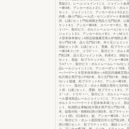
受錠2コ、レー,レジョイント￨コ、ジョイント金
ー棒4本、アンカーボルト2コ、取付ビス・ボルト
セット、ジョイント￨コ、アンカーボルト6ヨまた
内客︵飾り門柱レール式︶セツンダゲート本体両
(R、L)各￨セット門柱両開き用品り元門柱(R、L)
ケット4コ、アンカー棒4本、スペーサー8コ、熊
イパー、取付ビス、ポルトレー,レレール￨セット
ジョイント2コ、アンカーボルト8コ、ナッMコ
Ａ型本体本御セッk部品箱儀膚苫珠ル炉倒防止車
当り門柱1本、品り元門柱1本、吊り元ジョイント(
掛錠セット(R、L)各￨セット、受艇、柱プラケッ
ー棒2本スバナ、ドラf/ヽ一、取付ビス・ポルト
門柱2本、品り元ジョイント(A、B)各8コ、掛錠セッ
セット、長錠、柱ブラケット4コ、アンカー棒2
ラrr7ヽ一、取付ビス・ボルトレールレールlセッ
品レールジョイント￨ヨ、アンカーポ'レト10本
ーパーゲートＢ型本体本側セッk部品符儀椿苫鶏ル
柱片開さ用戸当りPl柱!本、吊り元門柱1本、掛錠セ
lセット疑健、柱プラケット4コ、アンカー棒2本
ラ々ヽ一、取付ビス・ポルト両開さ用吊り元Pl柱
ト(R、L)各￨セット、受館、柱ブラケット4コ、
ス′ヽナ、ドラヤヽ一、取付ビス・ポルトレールレ
ール運滝部品レールジョイント￨コ、アンカーポル
ポルトスーパーケートＣ型本体本体￨セット、部品
ント、転倒防止車輪)柱片開き用戸当り門柱1本、
本、錠取付柱・移動柱(掛け側)l本、柱プラケット
イント(B)、(C)各8コ、錠、アンカー棒2本、ス
一、取付ビス・ポ,レト面回室日吊り元門柱2本、
掛け側)￨セット、柱ブラケット4コ、連結ジョイント(
コ、アンカー棒2本、館、スパナ、ドラ々ヽ一、