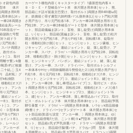
トオ尉包内容
カーゲー卜梱包内容くキャスタータイプ〉1森新想包内客Ａ・
Ｂ型本 体片
Ｂ・Ｄ・Ｅ・Ｆ型峻岳ゲート本 体片開き用本体￨セット、熊、
)両開き用R用
部品箱にチ話ギ挺嘉文巴受け、取付ボルト)両開き用R4Rl都ω陀
本体(L)itッ
オ、鉄摘箱ぐ尋ず膚型六師杓懐パつL側本体(L)￨セット門柱片開
ー棒2本両開き
さ用戸当り、吊り元門柱各1本、アンカー棒2本両開き用吊り元
連結金具レール
門柱2本、アンカー棒2本峻岳ゲートＣ型本 体片開き用本体￨セ
10本段岳ゲー
ット、部品箱儀編ま訴ント、盲栓、落し錠受け)両開さ用本体
箱儲路だ号暫
は、い￨セット、部品箱(憲編ま訴ント、盲栓、落し錠受け)柱片
正対卜紺ドラ
開き用吊￨サ元門柱1本、戸当りPl柱1本、回転構1本、錠取付
り元門柱各￨
柱・移動柱(掛け側)￨セット、ヒンジ￨セット、ヒンジ豪板、ヒン
、スバナ両開さ
ジキャッブ、バンホン、連結ジョイント、錠、落し錠受け、ア
具、政付ポル
ンカー棒、スパナ、ドラrr/ヽ一両開さ用吊り元門柱2本、回転柱
ント￨コ、取付
2本、移動柱(受け・掛け側)￨セット、ヒンジ￨セット、ヒンジ豪
用離サ繁ンk撤
板、ヒンジキャッブ、バンポン、連結ジョイント、鍵、落し錠
1靴景r朽ど枚腸
受け、アンカー棒、スバナ、ドライパー、取付ポルトシルフィ
十結,こ:玉4
ー本体本やHセッR部師儀眺胡斗勢怪化た2コ)柱片開さ用戸当り
景判ゝ品村私〕グ
P,柱1本、吊り元円柱1本、回転柱1本、移動柱(オス)1本、ヒンジ
仔k転倒防
￨セット、とンジキャップ￨コ、連結ジョイント8コ、鍵￨セッ
移動柱(オス)1
ト、アンカー棒2本、落し棒埋込みパイブ￨コ、取付ビス・ポル
セット、アンカ
ト両開き用吊り元門柱2本、回転柱2本、移動柱(オス・メス)各1
吊り元門柱2
本、ヒンジ￨セット、ヒンジキャップ2コ、連結ジョイント16
、連結ジョイン
コ、縫￨セット、アンカー棒2本、落し棒埋込みパイプ2コ、取付
ャー8コ、取付ポ
ビス・ポルトレイュフ本 体片開き用本体tセット、部品箱(亨既
ント￨コ、アン
騨引蚤繁ヾナ、ドラtr/ヽ一)両開き用本体像、い1セッk部品籍修
。Ｃ・Ｄ型本体
縄t整ミナ、ドライパー)セヲンダゲート本 体片開き用本体￨セ
用戸当り門柱1
ット部品箱(歎器ぢ涙堂｀アンカー棒、〕両開き用本体は、ゆ￨
ジョイント8コ、
セッk部品箱僣竜Fだ坊、こント棒)９●門型本 体片開さ用歪嬰
ルト、レールジ
セット、部品箱c乳ず芦乳掛重パナ、ドラヤヽ一)両開き用歪嬰
本、アンカーボ
R、り￨セット、部品箱仔脳!重バナ、ドラね―)問 型本 体片開
け側)各1本、
き用種嬰セット、部品箱c乳ガ芦乳掛スパナ、ドラつヽ一)両開