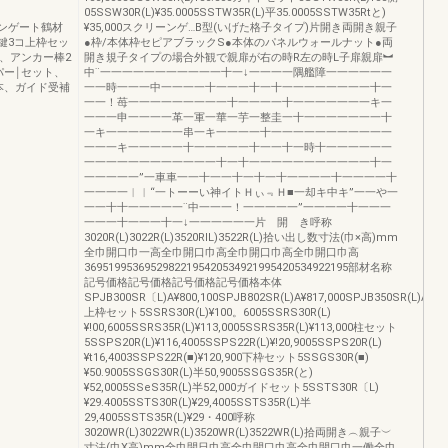
05SSW30R(L)¥35.0005SSTW35R(L)平35.0005SSTW35Rtと)
リーンゲート鶴材
¥35,000スクリーンゲ…B型(いげた格子タイプ)片開き両開き親子
、鍵3コ上枠セッ
●枠/本体枠セピアブラックS●本体のパネルウォールナット●両
、アンカー棒2
開き規子タイプの場合外観で親扉が右の時R左の時L子扉親扉︼
パー￨セット、
中¨一一一一一一一一一一一十一↓一一一一隅艦障一一一一一一
本、ガイド受補
一一時一一一中一一一一十一一一十一十一一一一一一一一十一
一一！苺一一一一一一一一一十一一一一十一一一一一一一キ一
一一一申一一一一革一軍一華一芋一整圭一十一一一一一一一十
一キ一一一一一一一串一キ一一一一十一一一一一一一一一一一
一一一キ一一一一一十一一一一一十一一十一時十一一一一一一
一一一一一一一一一一一一十一十一一一一一一一一一一一十一
一一一一一”一車車一一十一一十一十一十一一一一十一一一一十
一一一一︱︱“一トーーい神イトＨぃ﹃Ｈ■一却キ中キ”一一や一
一一十十一一一一一¨中一一一！一一一一一”一一一一十一一一
一一一十一一一十一↓一一一一一一片 開 き呼称
3020R(L)3022R(L)3520RIL)3522R(L)拾い出し数寸法(巾×高)mm
全巾開口巾一高全巾開口巾高全巾開口巾高全巾開口巾高
36951995369529822195420534921995420534922195部材名称
記号価格記号価格記号価格記号価格本体
SPJB300SR〔L)A¥800,100SPJB802SR(L)A¥817,000SPJB350SR(L)A¥818
上枠セット5SSRS30R(L)¥100。6005SSRS30R(L)
¥!00,6005SSRS35R(L)¥113,0005SSRS35R(L)¥113,000柱セット
5SSPS20R(L)¥116,4005SSPS22R(L)¥!20,9005SSPS20R(L)
¥t16,4003SSPS22R(■)¥120,900下枠セット5SSGS30R(■)
¥50.9005SSGS30R(L)半50,9005SSGS35R(と)
¥52,0005SSeS35R(L)半52,000ガイドセット5SSTS30R〔L)
¥29.4005SSTS30R(L)¥29,4005SSTS35R(L)半
29,4005SSTS35R(L)¥29・400呼称
3020WR(L)3022WR(L)3520WR(L)3522WR(L)拾両開き︵親子︶
寸法(巾X高)mm全巾開日巾高全巾開口巾高全巾開口巾一働全巾