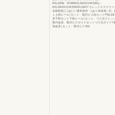
¥35,000N「W30R¥35,0005SSW35R(L〕
¥35,0005SSrW35R¥35,000デコレックススク
名称程包￨￨￨ぬ￨￨￨‐壌本体(R・Lあり本体扉―式
ト上枠レール￨セット、取付ビス柱セット門柱2本
本下枠セット下枠レール￨セット、つり元ストッ
取付金具、取付ビスガイドセットつり元ガイド1
強金具￨セット、取付ビス302