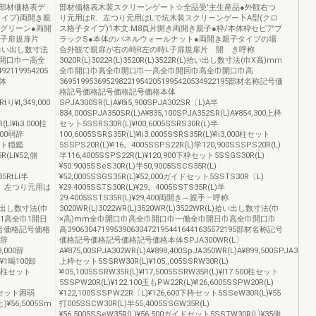
部材価格表デ
部材価格表木装スクリーンゲート☆全品受'主生産品●外観右つ
イプ)両開き親
り元用はR、左つり元用はLで坑木装スクリーンゲー卜A型(クロ
グリーン●両開
ス格子タイプ)1本文:M8頁片開き両開き親子●枠/本体枠セピアブ
L子扉規扉片
ラックS●本体のパネルウォールナット●両開き親子タイプの場
(L)拾い出し数寸法
合外観で親扉が右の時R左の時L子扉規扉片 開 き呼称
1開口巾一高全
3020R(L)3022R(L)3520R(L)3522R(L)拾い出し数寸法(巾X高)mm
92119954205
全巾開口巾高全巾開口巾一高全巾開回巾高全巾開口巾高
体
3695199536952982219542051995420534922195部材名称記号価
格記号価格記号価格記号価格本体
tり¥l,349,000
SPJA300SR(L)A¥8i5,900SPJA302SR〔L)A半
834,000SPJA350SR(L)A¥835,100SPJA352SR(L)A¥854,300上枠
(Ll¥li3.000柱
セット5SSRS30R(L)¥!00,6005SSRS30R(L)半
900弱辞
100,6005SSRS35R(L)¥li3.0005SSRS35R(L)¥li3,000柱セット
セット穏鑑
5SSPS20R(L)¥!16。4005SSPS22R(L)学120,900SSSPS20R(L)
(Ll¥52,側
半116,4005SSPS22R(L)¥120,900下枠セット5SSGS30R(L)
¥50.9005SSeS30R(L)半50,9005SSCS35R(L)
5RtLl半
¥52,0005SSGS35R(L)¥52,000ガイドセット5SSTS30R〔L)
用はR、左つり元用は
¥29.4005SSTS30R(L)¥29。4005SSTS35R(L)羊
29.4005SSTS35R(L)¥29,400両開き︵親手︶呼称
)拾い出し数寸法(巾
3020WR(L)3022WR(L)3520WR(L)3522WR(L)拾い出し数寸法(巾
1高全巾1開日
×高)mm全巾開口巾高全巾開口巾一働全巾開日巾高全巾開口巾
名称記号価格記号価格
高3906304719953906304721954416441635572195部材名称記号
0辞
価格記号価格記号価格記号価格本体SPJA300WR(L〕
3,000辞
A¥875,00SPJA302WR(L)A¥898,400SpJA350WR(L)A¥899,500SPJA352WR
)¥1喝100卸
上枠セット5SSRW30R(L)¥105,,005SSRW30R(L)
,500柱セット
¥!05,1005SSRW35R(L)¥l17,5005SSRW35R(L)¥l17.500柱セット
5SSPW20R(L)¥122.100玉もPW22R(L)¥!26,6005SSPW20R(L)
下枠セット困弱
¥122,100SSSPW22R〔L)¥126,600下枠セット5SSeW30R(L)¥55
と)¥56,5005Sm
打005SSCW30R(L)半55,4005SSGW35R(L)
¥56,5005SSeW35R(L)¥56.500ガイドセット5SSTW30R(L)¥35側