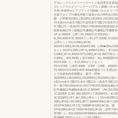
デヨレックススクリーンゲート☆全品受注生産品
コレックススクリーンゲート(アルミ鋳物パネルタ
子枠/本体枠セピアブラックS鋳物パネルオリーブ
き親子タイプの場合外観で規扉が右の時R左の時
開 さ呼称3020R(L)3022R(L)3520R(L)3522R
(巾X高)mm全巾1開口巾吉同全巾1開口巾高全巾
巾1開口巾一高36951298211995369529824205134
部材名称記号イ面格記号価格記号価格記号価格本
SPJC300SR〔Ll¥1,191,000SPJC302SR(い
¥l,269,000SP3C350SRてい半l,271,000辞JC352SR
上枠セット5SuS30R(Ll¥100。
600SRS30R(Ll¥100,600ARS35R〔Ll¥ll■000uS35R
セット5SSPS20R(ロ¥116,400WS22R(L〕半12α
S20R(L)¥116,4005SSPS22R(L)¥120,900下枠
S30R(L〕¥50,900氏ミ笠S30R(L〕¥お,900弱弱S35R
5SttS35R〔L〕半52,000ガイドセット
5SSrS30R〔Ll¥29.400N「S30R〔L)¥昼、400WS3
29,4005SSrS35R(Ll¥29.400●外観右つり元
とで坑相包内容両開き︵親子︶呼称
3020WR(L)3022WR(L)3520WR(L)3522WR(L
×高)nm全巾1開日巾全巾1開口巾一高全巾1開口巾
巾一高1995390644161355719953557部材
記号価格記号価格本体SPJC300WR〔U¥l,302,00
JC302WR【Ll¥1.380.000SPJて鴻50WR(L〕¥l,38
3C352WR(Ll半1,461,000上枠セット5SmW30R(L
30R(Ll¥105,100-35R(L}¥l17,500NW35R(Ll¥l17
5SSPW20R(Ll半122,100弱軒W22R(Ll¥126。側
SPW20R(Ll¥122.100SPW22R(Ll¥126・ぼ河
W30R〔L〕¥55,4005SttW30R¥55,4005SttW35Rt
阻5R¥弱.500ガイドセット5Su30R(L)