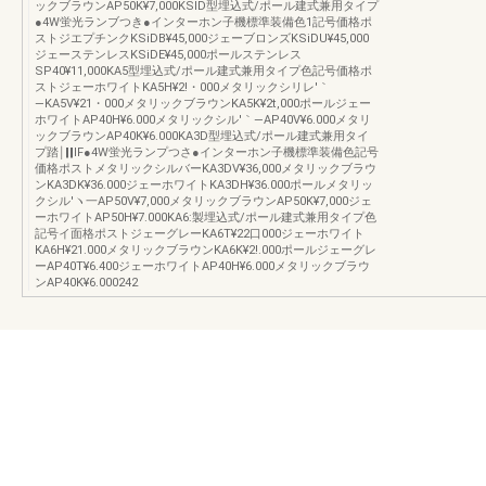
ックブラウンAP50K¥7,000KSlD型埋込式/ポール建式兼用タイプ
●4W蛍光ランブつき●インターホン子機標準装備色1記号価格ポ
ストジエプチンクKSiDB¥45,000ジェーブロンズKSiDU¥45,000
ジェーステンレスKSiDE¥45,000ポールステンレス
SP40¥11,000KA5型埋込式/ポール建式兼用タイプ色記号価格ポ
ストジェーホワイトKA5H¥2!・000メタリックシリレ′｀
―KA5V¥21・000メタリックブラウンKA5K¥2t,000ポールジェー
ホワイトAP40H¥6.000メタリックシル′｀―AP40V¥6.000メタリ
ックブラウンAP40K¥6.000KA3D型埋込式/ポール建式兼用タイ
プ踏￨‖‖IF●4W蛍光ランプつさ●インターホン子機標準装備色記号
価格ポストメタリックシルバーKA3DV¥36,000メタリックブラウ
ンKA3DK¥36.000ジェーホワイトKA3DH¥36.000ポールメタリッ
クシル′ヽ一AP50V¥7,000メタリックブラウンAP50K¥7,000ジェ
ーホワイトAP50H¥7.000KA6:製埋込式/ポール建式兼用タイプ色
記号イ面格ポストジェーグレーKA6T¥22口000ジェーホワイト
KA6H¥21.000メタリックブラウンKA6K¥2!.000ポールジェーグレ
ーAP40T¥6.400ジェーホワイトAP40H¥6.000メタリックブラウ
ンAP40K¥6.000242