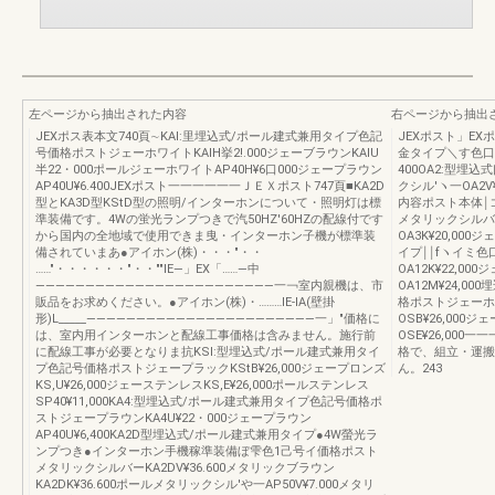
左ページから抽出された内容
右ページから抽出
JEXポス表本文740頁∼KAl:里埋込式/ポール建式兼用タイプ色記
JEXポスト」EXポ
号価格ポストジェーホワイトKAIH挙2!.000ジェーブラウンKAlU
金タイプ＼す色口
半22・000ポールジェーホワイトAP40H¥6口000ジェープラウン
400OA2:型
AP40U¥6.400JEXポスト一一一一一一ＪＥＸポスト747頁■KA2D
クシル′ヽ一OA2V¥
型とKA3D型KStD型の照明/インターホンについて・照明灯は標
内容ポスト本体￨
準装備です。4Wの蛍光ランプつきで汽50HZ'60HZの配線付です
メタリックシルバー
から国内の全地域で使用できま曳・インターホン子機が標準装
OA3K¥20,000
備されていまあ●アイホン(株)・・・"・・
イプ￨￨fヽイミ
……"・・・・・・"・・""IE―」EX「……―中
OA12K¥22,00
――――――――――――――――――――――――一￢室内親機は、市
OA12M¥24,
販品をお求めください。●アイホン(株)・………IE-lA(壁掛
格ポストジェーホワ
形)L_____―――――――――――――――――――――――一」"価格に
OSB¥26,000
は、室内用インターホンと配線工事価格は含みません。施行前
OSE¥26,00
に配線工事が必要となりま抗KSl:型埋込式/ポール建式兼用タイ
格で、組立・運搬
プ色記号価格ポストジェープラックKStB¥26,000ジェープロンズ
ん。243
KS,U¥26,000ジェーステンレスKS,E¥26,000ポールステンレス
SP40¥11,000KA4:型埋込式/ポール建式兼用タイプ色記号価格ポ
ストジェープラウンKA4U¥22・000ジェープラウン
AP40U¥6,400KA2D型埋込式/ポール建式兼用タイプ●4W螢光ラ
ンプつき●インターホン手機稼準装備ぼ雫色1己号イ価格ポスト
メタリックシルバーKA2DV¥36.600メタリックブラウン
KA2DK¥36.600ポールメタリックシル′や一AP50V¥7.000メタリ