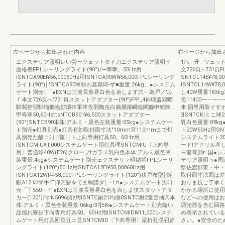
左ページから抽出された内容
右ページから抽出
エクステリア照明レい労一ツェットタイ刀エクステリア照明イ
1/k―升―ツェ
面格表FPLシーリングライト(90°)/―幸幸、50Hz用
文726頁∼731頁
ISNTCA90EI¥56,00060Hz用ISNTCA90WI¥56,000FPLシーリング
SNTCL14E¥78
ライト(90°)￨"SNTCA90軍粉わ嘉籍即‐ず■重量:26kg、●システム
ISNTCL14W¥7
ゲート別売￨「●EXNは三波長形昼白色を表します穴︺為戸／′ふ
し40W重量183
ｆ本文726頁へ′731頁スタットアダプター(90°)F平_4神聴盟鶏曜
色11400-―一―
騨閣控習騨瑠郷臨顔環碑軍坪投弱醜虫白廟層躍瞬臨閣腺申離陣
車:囲専用取イす
甲寿寒50,60HzttsNTCB901¥6,500スタットアダブター
∃SNTCKlミニ
(90°)SNTCB90本体:アルミ・黒色左装重量:05kg●システムゲー
乳白色重量:09k
ト別売●灯具別売●灯具有効取付面寸法"10mm宮110mmまで灯
ト20W50Hz用SNTC
具別売た酸コ叫￨:寛￨￨ト上向専用灯具50。60Hz用
システムライト20
ISNTCMiU¥!l,000システムゲート用灯具理SNTCMlU〔上向専
ード!アクリル孝し白
用〕普通球40W(E26)クローブtガラス乳白色本体:アルミ黒色塗
ヨ妻葺郵r=国●
装重曇:4kg●システムゲート別売ェクステリァ昭結明FPLシーリ
テリア照明っ●周波
ングライト(120°)50Hz用SNTCA12EI¥58,00060Hz用
県佐渡郡東・中・西
ISNTCA12WI半58,000FPLシーリングライト(120°)移戸布型￨斜
取付面寸法図は差
献A12.即ず手rT抑穴磐をてま蜘譜ダ￨・Lh●システムゲート男叫
おりま抗ご了承く
売「丁550-―〒●EXNは三波長形昼白色を表しま抗スタットアダ
かかる場所に使用
カー(120°)/すN5096側z用ISNTC副21均側0SNTC酎2量空抽穴本
などへの使用はお
体:アルミ・黒色全装重景:06kgi37]58i●システムゲート別売端い
調光器を含む回路
品儒れ寮歩下向専用灯具50。60Hz用ISNTCMIDI¥11,000システ
め表示されている
ムゲート用灯具匝亘五ェ亘SNTCMlD〔下向専用〕梁析孔渓召皆
さい。●安全のた