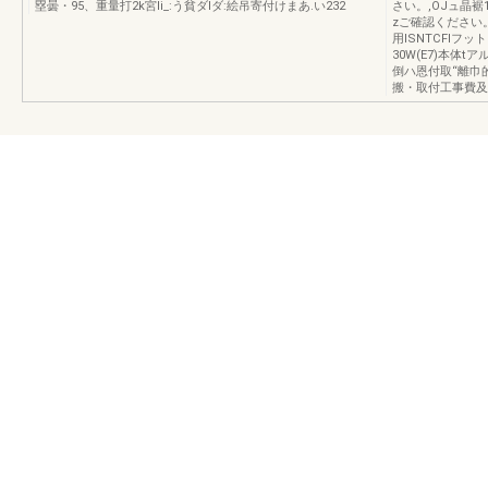
塁曇・95、重量打2k宮li_:う貧ダIダ:絵吊寄付けまあ.い232
さい。,OJュ晶
zご確認ください。
用ISNTCFIフッ
30W(E7)本体
倒ハ恩付取“離巾
搬・取付工事費及