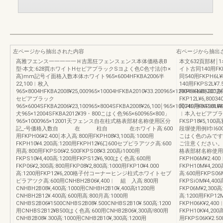
左ページから抽出された内容
右ページから抽出
高雅フエンス一一一一一Ｈ吉黒狂フェンスェンス本体価格表B
本文632頁部材￨
型‐本文:628買ホワイトHセピアプラックSヨよく色C色寸法(巾×
イト古同140用FKP
高)mm記号イ面格入数本体ホワイト965×6004HFKBA2006半
同540用FKPH6L
22,100︱枚入
140用FKPS2L¥7
965×8004HFKBA2008¥25,000965×10004HFKBA2010¥33.200965×12004HFKBA2012¥
FKPS6L¥8,700
セピアブラック
FKP12L¥6,8003
965×6004SFKBA2006¥23,100965×8004SFKBA2008¥26,100￨965×10004SFKBA2010¥
同740用FKPi8L
犬965×12004SFKBA2012¥39・800こはく色965×600965×800」
︱本入セビアブラッ古
965×1000965×12001天フェンス自在柱式格表部材名称使用区分
FKSP18¥5,
記_‐号価格入数自 在 柱自 在ホワイト高:600
段塀使用例I巾I60
用FKPH06¥2.400￨本入高:800用FKPH08¥3,100高:1000用
こはく色のみです
FKPH10¥4.200高:1200用FKPH12¥6口600セブピラアツク高:600
ご注意ください。替
用高:800用FKPS06¥2.500FKPS08¥3.200高i1000用
格表部材名称使用
FKPS10¥4,400高:1200用FKPS12¥6,900はく色高:600用
FKPH06M¥2.40
FKP06¥2,300高:800用FKP08¥2,800高:1000用FKP10¥4.000
FKPH10M¥4,20
高:1200用FKP12¥6,200格子付コーナーヒンジ柱式ホワイトセブ
高:600用FKPS06M
ピラアツク高:600用CNHBH2B06¥,400︱ 組 入高:800用
FKPSiOM¥4,40
CNHBH2B08¥,400高:1000用CNHBH2B10¥,400高t1200用
FKP06M¥2,300高
CNHBH2B12¥.400高:600用高:800月高:1000用
高:1200用FKP
CNHBS2B06¥1500CNHBS2B08¥.500CNHBS2B10¥.500高:1200
FKPH06K¥2,40
用CNHBS2B12¥B500はく色高:600用CNHB2B06¥,300高!800用
FKPH10K¥4,20
CNHB2B08¥.300高:1000用CNHB2B10¥,300高:1200用
用FKPS06K¥2.50