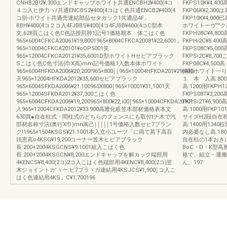
CNHB2B!2¥,300エンドキャップホワイト共通ENCBH2¥400(4コ
FKPS10K¥4,400
４コ入ヒ伊力ヽ/共通ENCBS2¥400(4コはく色共通ENCB2¥400(4
FKP06K¥2,300は
コ別‐ホワイト共通売連結部品セタカック1共通品4F」
FKP10K¥4,00
BBH¥400(4コ２コ入4FJBBS¥400(4コ4FJBB¥400(4コC型本
ホワイト一ヴ””ク高:
文,628頁こはく色C色詰授罰肺1記号1価格期本 体こはく色
FKPH08C¥4,800
965×6004CFKCA20061¥19,8001965×8004CFKCA20081¥22,6001」
FKPHi2C¥8.400
965×10004CFKCA20101¥oOP5001笑
FKPS08C¥5,000
965×12004CFKCA20121¥35,6001D型ホワイトHセピアブラック
FKPSi2C¥8,70
Sこはく色C色寸法(巾X高)mm記号価格1入数本体ホワイト
FKP08C¥4,500高:
965×6004HFKDA2006¥20,200!965×800￨￨965×10004HFKDA201¥29,700i
輛柱ホワイト一り”ル
天965×12004HFKDA2012¥35,600セピアブラック
１ 本 入高:800用F
965×6004SFKDA2006¥21.100965X800￨965×10001¥31,1001天
高:1200用FKPH12
965×12004SFKDA2012¥37,300こはく色
FKPS08T¥3,200
965×6004CFKDA2006¥19,200965×800¥22,i00￨965×10004CFKDA20101
FKPSi2T¥6,900高
入965×12004CFKDA2012¥33.900高雅化粧笠本部材価格表本文
高:1000用FKP10
630買●自在柱式・間柱式のどちらのフェンスにも取付tチ木で汽
サイズH2段自在程
部材名称寸法(奥行X巾)mn嵩己￨￨￨￨￨1号価格入数セヒ7ブラン
高:1400用134
ク!1965×1504KSGS¥21.1001本入立小ユーツ「に両て菖下高百
内必要なし高:18
頭恵高o4KSG¥19,200コーナー笠木ヒピアブラック
自在柱の1本おき
長:200+2004KSGCNS¥9.1001組入こはく色
BoC・D・K型高
長:200+2004KSGCN¥8,200エンドキャップを解カック端部用
格で、組立・運搬
4KENCS¥8,400(2コ)2コ入こはく色端部用4KENC¥8,400(2コ)笠
ん。197
木ジョイントカ′ヽ一:ビ7ブラヽガ連結用4KSJCS¥1,900￨コ入こ
はく色連結用4KS」C¥1,700196