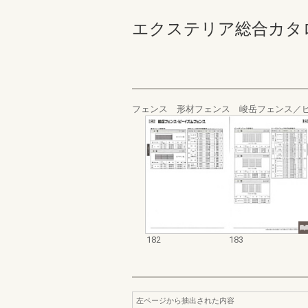
エクステリア総合カタログ 規
フェンス 形材フェンス 峻岳フェンス／
182
183
左ページから抽出された内容