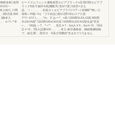
I鶴材名称￨使用
ピーイズムフェンス価格表型セピアブラックs且2型3型セピアブ
NCDS一
ラックB色寸途{巾X高}圃配号￨杭611貰￨II自官+主も
本入栓I1_11間
品、.'~，.，，，在役ヨミセピアプラ7ク11T'~I:卓畑町"'怖いJ￨
，2田式高:800
母島~'Il!都パlセ『ブテβ)品￨相612買1II{セロプテ訓
5，3曲本入
1*11::613.1_........"m、3‘.ゐ-ー"、s高:1200周SLEAJI2高:800周
、ε="I~"^B
SLEACK岨":1回0用SlEACKIO高‘1200周SLEACKI2室生盆"官且
<，、183晶.----T、"ー'‘'、，見広￥7，5∞入￥9，3∞￥10，1回2
広￥10，7田入話量IVlII-，、.，本入-表示価格俗、鶴材業綱領絡
で、組立濁.'，院付ヱ・R及び消費続"含まれて1;1)ません.