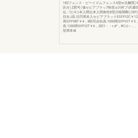
182フェンス・ピーイズムフェンスA型ei文醐買￨I
区分￨Z肥号￨価セピアブラッ78II亙iz川村プi共通E
位.::1)￨4コ本入間位本入間角性B型日暗闇剛￨(90')
目在J高:日凹周本入セピアブラックESFPI2C￥12
周SFP08T￥4，8田司自柱高:1000周SFPIOT￥
高:1200用SFPI2T￥6，2叩1・・r.d^，¥Cロ~，、，
型周本体