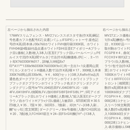
左ページから抽出された内容
右ページから抽出
176MVスリムフェンス・MV2フzンススポスタ寸洛(巾X高)嗣記
MV27ヱンス価
号色通カフス色配号EZ￨尖通￨パ'ふュIFSlPEシャトー寸;套色記
1(巾x高)酬色I~
号{巾K高)田本体J30x760ホワイトFVH個印刷330X弱。ホワイト
22，lt3300‘品
FVH04I儲4取録付晶尖通ホワイトF$IHI豆歪EアイポリーAブラッ
取付駒ホワイトFC
ク目L価柚￨入数l枚入3本入l亙亙Eブラック目LパールベージュPE
FCGPB￥4，曲
ルイス寸涜{巾X高)聞マルタ￨寸法(巾X高}醐価格J判￨~:，3:~11
FCCH3￥801)
ト却X760330X96017，訓l敏入II柿[訓x7
プラウ/白入数l牧
印"'A11"'''1330x960330X760330X9oO￨尚一主出1=:1尖通岡山買
ラウ/包寸治(巾X
11￨カンヌホワイトH価絡入数寸法(巾X高)咽￥17，300l牧入本体
買￨ホワイトHダー
330X760岡山田330x96。￥4，600(1セット}3本入RaRs付a込共
1000XホワイトH
通色色ダークプテフンダクブラウンホワイトホワイトブラック
ワイトlllFFFC
プフックダクブラウンホワイトブラック色ダクグリンダクグ'J
トロント￨相聞買
ンダクグリン院号Ie'"FVJ040呂田FVJ04IDBFVJO・U鈴
数{巾x高)聞本体10
4FVJ0410HFVJ倒閣8LFVJ加IOBlFSIBF$IHFSIBL1*':;5司アイボ
1000X600ダク
リーAブラック目LホワイトH価格￨人数l枚入"綜入医亙Eダークプ
FCGPH￥4，00
ラウノ自ホワイトHプラνク日L価絡￨入敏四0，5凹田町田￥30.5
000(2本)コナヒ
凹l枚入￥35，7国￥30，5叩同5，7曲刷，.叩(tt:"-/~)I3本入刷，
入リベラ悼文剛買
醐"セッ吐￨窓文闇買￨ダークグリーノBIe号価格￨入数FCH旧民泊
格入数{巾x高}咽本
￥20，7曲}枚入FCH041邸主￥24~回FSrG叫醐(1t!"~)13本入
入1000X60日ダ
FCGPH￥4，00
000(2本)コナヒ
入-表示価格I;