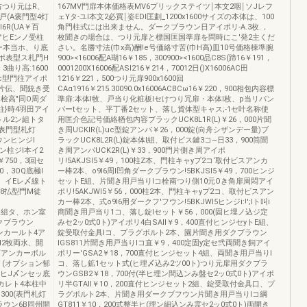
右つり元はR、
167MV門扉本体価格表MV6プリックステイツ￨本文2咽￨ソJレフ
(A褒門型4灯
ェYタ-ユl本文2必買￨姿EDl匡劃_1200x1600サイズの本体は、100
6R(UA￥百
角門柱式には出来ません。ダークブラウン日アイポリ-A.3枚.，
門SアヒEンノ受柱
枚聞きの場合は、つり元扉と標国匡国準扉を問時にこ'発2主くだ
ー本当ホ、り底
さい。名勝寸法(巾x高)酬!e号価絡寸苦(巾H高)皿10号価格棟準腕
Bポ表型ス札門H
900><16006配A瑚16￥185，300900><1600品C8S(蹄16￥191，
3曲り高:1600
0001200X16006配ASI216￥214，70012日()X16006AC田
司c型門往アイポ
1216￥221，500つり元扉900x1600回
2牧片伝、聞銃き受
CAα1916￥215.30090.0x16006ACBCω16￥220，900相包内容標
桧高"同O周ダ
準扉:本体l牧、戸当り化粧板lセけつり冗扉・本体l枚、p当リパン
門柱}時4羽田アイ
パーtセット、平丁番2セット、落し貨体型キャス;-1セ叶名称使
イトル2ン組トタ
用匡介色記号価絡楢包内容ブラックUCK8L1R(L)￥26，000片聞
A表門型札灯
き周UCKIR(L)uc型錠アンパ￥26，000錠(向舟シザンデー量)ブ
ンヒンジl
ラックUCK8L2R(L)錠本体l組、取付ビス鍵3コ~日33，900筒聞
ヒン柱ジl本イ2
き周アンパUCK2R(L)￥33，900門片側き周アイポ
￥750，3回セ
リ!5AKJSI5￥49，100柱Z本、門柱キャyプ2コ‘取付ビスアンカ
0，3OQ底極l
ー棒2本、o9I6周l凹角ダークブラウン!5BKJSI5￥49，700ヒンジ
l本、イEレ〆線ト
セットE組、片聞き用戸当りlコ栓南つり側10元Oき角扉周悶アイ
8払型門M徒
ポリ!5AKJWI5￥56，000柱2本、門柱キャyプ2コ、取付ビスアン
カー棒2本、式o9I6用ダークフ'フウン!5BKJWI5ヒンジi:!';Iト叫i
2ン組タ、ホン室
商聞き用戸当り1コ、落し錠lセット￥56，000(固ヒ埋ノ込ジ定
ダクブラウン
みセ2ッ0式0ト)アイポリ4白SAII￥9，400直付ヒンジセyトE組、
アンカールト4ア
錠受取付金具lコ、プラグボルト2本、園片聞き用ダクブラウン
1l2牧両水、開
IGS811片聞き用戸当りlコ直￥9，400定固y定セ弐両聞き飼アイ
‘アンカーボル
ポリー'GSA2￥18，700直付ヒンジセット4組、両聞き用戸当りl
ポリ(オプション郁
コ、落し鉱1セット式(ヒ埋〆込み2ツ00ト)つり元扉用ダクブラ
ポ、ヒJ〆ンセッ底
ウンGSB2￥18，700付(半ヒ埋ン間込ンみ盤セ2ッ0式0ト)アイポ
アンカレト4本柱中
リ半GTAII￥10，200直付ヒンジセット2組、錠受取付金具口、プ
300(表門札灯
ラグボルト2本、片聞き用ダークブフウン片聞き用戸当りlコ綱
ラウン6B同州開
GT811￥10，200式整半ヒ(埋ン細込ンみ霊セ2ッ0式0ト)両開き