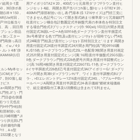
ノ組周タ-1震
用アイポリGTA2￥20，400式つり元扉用タ'クフFラウン直付ヒ
0，3叩(Bポ表
ンジセット4組、両開き用戸当りlコh落し盤lセットGT82￥20，
(UB￥150，
400MV門扉部材拾い出し表-門扉本:{$.1216サイズは門径三党に
6R(Ua何回，
できません色記号について開き形式納まり棟準扉つり冗扉錫E門
戸1lt位板当り
柱直付ヒンジ梱合包計数圏定式半銅盤弐肩の本体色を特別注文
口、高:，回日用
する場合門栓式3ブリックスティツ(巾:90Qxilj:1印日)片聞き用直
(オプション部品
付国定式36固LーCーA色50916色ダークブラウン直付半掴霊式
栓ィ加ン工ター
3Io号希望する色で門性及u直付ヒンジサyトが現時でない門4生
00門両側っ高日
式24喝音‘門桂及び直付ヒンジセyト百特別注文と'.ります.両開き
ン本、イωノ4タ
用直付固定式24直付半調霊式24片聞き周門柱{高‘"用)09165圃
Jレト4本‘(B
KJ$15色:ダークブラウン門位式25L一色配骨3牧聞き用直付画定
MI6R(U日
式25片聞き用直付固定式ヒンジ(寓:16用}直付半舗盤式25GS固L-
ll色:ダークブラウン門性式226色肥号片岡き用直付半闘整式ヒン
ジ(高:16用}4枚聞き用直付国定式226GTEL-11色:ダークブラウン
、ヒルンMy本セッ
ilイサ半胴差式226色E己号直付固定式3AIアイポリーG/:ダ->グリ
(UCM(オプシ
ーン片聞き周3BIダ->プラワンH/'f'、ワイト直付半調整式BUブ
7，剖lO落し錠
ラ-，>EIエレガントデレー1216直付固定式240;，'-7ブルーPEIパ
けピス
ールページA両聞き周直付半調霊式24-表示価絡"郷材末端価絡
克a>両聞き門柱
で、組立遺憾取付工事及U消費税は含まれてS判ません.
性JI'.'j・門
量.門目@右側通
右つリ元也左
L円H中門H柱削
物門柱部材拾い出
明刷出川崎明酎"'JI
つり(R元田L門
合針姻包ft備
1，A-s型
2322要となリ