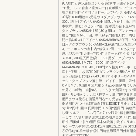
(UA鹿門ヒ戸ン緩位当ンりセ2牧片本ッ聞イト2き
コ"受、1ンア台室ノ座カ内ー口観ボ機ルト"伝￥75
整ス札門H柱イす門ノタ柱ーホノ)7イポリ6AKANt朗
3凹高:1600用栓N~元栓つりダクブラウン6BKAN1
300c型門柱アイポリ6AKANI開(Uc￥643，曲。門
本牧片、開ヒンyセット2組、錠ボ受ル台ト座4本
ダクブラウン6BKAN16R(UCき用lコ、アンカー
構し門柱}￥643，回。中〔(A表門型札灯門、周
門ホ信λポス叫1アイポリ6AKAMI6R(WA何回，3
日用ダクプフウン6BKAMI6R(L)A底門ヒン板性
3、ーアホンンカ室】内'"貌俊￥7田，300セ枚ーyト
褒ポ型ス干門しH栓イ守ン門タ性ーゎ)アイポリ6AKA
￥750，300栓冗門位}高・1600用ダークブフウン
6BKAMI6R{UB￥750，300ClI:i門詮アイポリ
6AKAMI6R(UC￥643，000門アン柱カ1本ーボ
底ト4仮組1、枚高"印O用ダフプヲウン6BKAMI6R
ョン部品嫡し門柱)￥643，0叩アイポリーCMIA￥
セツトダクプフウン落し陣、ガイド、優皿、取付
CMIB￥7，9凹由片聞き左つり克o片聞き右つリ
の見方〈帽酌11自[]m右"，・左(LH:舟闘ですヲ"量L門
田F・サL円位つ，，.目R担ヲー，量t門担ヲヨ岬
用門まつり元⑤右側通用門右つリ元@左側通用門
倒通用門左つり元E直ヨ自E直仁EDllDTIヲ企』孟
勺"茸R円桔F圃UL円問中門LHM回'"置同門..鋳
し褒.ソルフ..，-::.':.プ')-"':>'7ィツ以外'"帽を酬
ーして〈ださい開き形式上国の地戸当(Rり'L門}柱
I性中門(R健・{LM)附門廓本体錠落し錠インヲホン
考ケープル片開8①②①4⑤両開8③2z2①7⑧O門EPl
⑤⑦①lぽID柱の場合必中門縫使用通用門付商開会
ます.④⑥322①l的