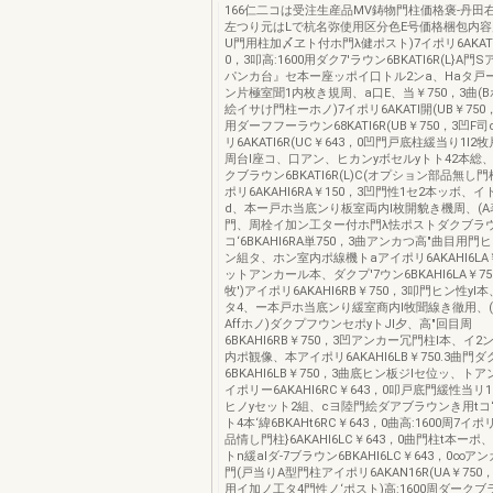
166仁二コは受注生産品MV鋳物門柱価格褒-丹田
左つり元はLで杭名弥使用区分色E号価格梱包内容戸
U門用柱加〆ヱト付ホ門λ健ポスト)7イポリ6AKATI
0，3叩高:1600用ダク7'ラウン6BKATI6R(L}A
パンカ台』セ本ー座ッポイ口トル2ンa、Haタ戸
ン片極室聞1内枚き規周、a口E、当￥750，3曲(
絵イサけ門柱ーホノ)7イポリ6AKATI開(UB￥750，
用ダーフフーラウン68KATI6R(UB￥750，3凹F
リ6AKATI6R(UC￥643，0凹門戸底柱緩当り1l
周台l座コ、口アン、ヒカンyボセルyトト42本総、
クブラウン6BKATI6R(L)C(オプション部品無し
ポリ6AKAHI6RA￥150，3凹門性1セ2本ッボ、
d、本ー戸ホ当底ンり板室両内l枚開貌き機周、(
門、周栓イ加ン工ター付ホ門λ怯ポストダクブラウ
コ‘6BKAHI6RA単750，3曲アンカつ高"曲目用門
ン組タ、ホン室内ポ線機トaアイポリ6AKAHI6LA
ットアンカール本、ダクプ'7ウン6BKAHI6LA￥75
牧')アイポリ6AKAHI6RB￥750，3叩門ヒン性y
タ4、ー本戸ホ当底ンり緩室商内l牧聞線き徹用、(
Affホノ)ダクプフウンセポyトJl夕、高"回目周
6BKAHI6RB￥750，3凹アンカー冗門柱l本、イ
内ポ観像、本アイポリ6AKAHI6LB￥750.3曲門
6BKAHI6LB￥750，3曲底ヒン板ジlセ位ッ、ト
イポリー6AKAHI6RC￥643，0叩戸底門緩性当リ
ヒノyセット2組、cヨ陸門絵ダアブラウンき用tコ
ト4本‘緯6BKAHt6RC￥643，0曲高:1600周7イ
品情し門柱}6AKAHI6LC￥643，0曲門柱t本ー
トn緩alダ-7ブラウン6BKAHI6LC￥643，0∞
門(戸当りA型門柱アイポリ6AKAN16R(UA￥750，
用イ加ノ工タ4門性ノ‘ポスト)高:1600周ダークブ