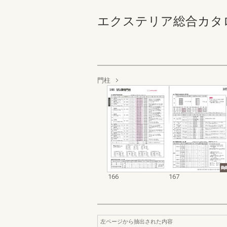
エクステリア総合カタログ 規
門柱
166
167
左ページから抽出された内容