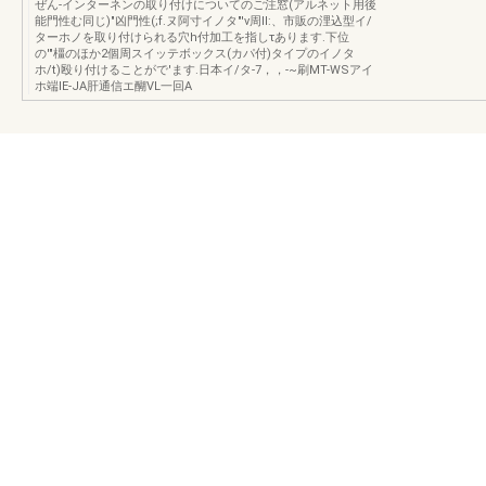
ぜん-インターネンの取り付けについてのご注窓(アルネット用後
能門性む同じ)"凶門性(;f.ヌ阿寸イノタ"'ν周ll:、市販の浬込型イ/
ターホノを取り付けられる穴h付加工を指しτあります.下位
の'"橿のほか2個周スイッテボックス(カパ付)タイプのイノタ
ホ/t)殴り付けることがで'ます.日本イ/タ-7，，-~刷MT-WSアイ
ホ端IE-JA肝通信エ醐VL一回A