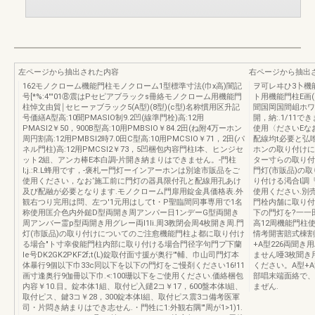
左ページから抽出された内容
右ページから抽出
162モノクローム機能門柱モノクローム1型標準寸法(巾x高)闇記
ヲ可レヰひ3卜機
号[*%:4'''01⑧震はPセピアブラックs冊絡モノクローム用機能門
ト用機能門柱E画
柱悼文由貿￨セヒーァブラック5(A型)(8型)(c型)名称慣用区升記
聞国岡国間岨ホワ
号価繕A型高:10聞PMASIO制9.2凹(線準門栓)高:12用
開，納:.1/11で
PMASI2￥50，900B型高:10用PMBSIO￥84.2田(ね附4万ーホン
使用〈ださいEなお
周円割高:12用PMBSI2時7.0田C型高:10用PMCSIO￥71，2田(パ
配線均t必要と弘
ネル門柱)高:12用PMCSI2￥73，5凹梱包内容門柱l本、ヒンジセ
ホンの取り付けに
ット2組、アンカ棒E本白調-片開き納まりはできません。-門柱
ター寸らの取り付
I;j.:R.L蜂用です，-褒札ー門灯ーインアーホンは別途市販品をご
門灯(市販品)の
使用ください，なお‘施工前に門灯の器具限付孔と配線用孔あけ
り付ける渇合l調『
及び配融が必要となります.モノクローム門扉用錠金具価格表.外
使用ください.別売
観右つり完用は問、左つ'1元用はしてt・P聖臨間同事専用で1名
門栓内舗に取り付
称使用匡介色内外鎚D型両開き周アンパー日1ンデーG型両開き
下の門灯を?一一
周アンバー霊p型両開き用グレー両l1li.周3教閉会周4枚開き周.門
高12周機能門柱
灯(市販品)の取り付けについてのご注愈機能門柱よ都に取り付け
情考開害賠式棟割
る場合"ト寸幸俊能門柱内部に取り付ける場合門径字句門プ下蘭
+A型226両聞き用
le号DK2GK2PKF2f;t(L)錠取付面寸援が奥行'"輔、巾山司門灯本
ません唖3枚聞き
体暴行9個以下巾33c同以下を以下の門灯をご慢剤ください16!11
ください。A型+A
画寸逢奥行9伽冊以下巾.<:100珊以下をご使用ください.価絡梱包
部唱末端面絡で、
内容￥10.目。錠本体1組、取付ピ入鑓2コ￥17，600盤本体l組、
まぜん.
取付ピス、鍵3コ￥28，300錠本体l組、取付ピス震3コ備考医軍
司・片悶き納まりはでき志せん.・門牲に1:外観右隅'"周が1>1)1.