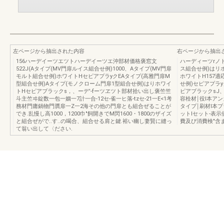
左ページから抽出された内容
右ページから抽出
156ハーデイーツエツトハーデイーツエ沖部材価格褒窓文
ハーディーツrノト
522J(Aタイプ(MV門扉ルイス組合せ例)1000、Aタイプ(MV門扉
ス組合せ例)はリ
モルト組合せ例)ホワイトHセピアプラyクEAタイプ(高雅門扉M
ホワイトH157
型組合せ例)Aタイプ(モノクローム門扉1型組合せ例)はりホワイ
せ例)セピアプラy
トHセピアブラックs，、ーデ'-fーツヱツト部材拾い出し褒竺竺
ピアブラックsJ
斗主竺ヰ錠数一包一姻一7計一合-12セ-雀一ヒ落-tzセ-21一E<1考
容栓材￨役l本ア
務材門庸鍋物門贋扉一Z一2海その他の門扉とも組合ぜることが
タイプ￨刷材l本プ
でき.乱慢し高1000，1200巾"飼開きでM閃1600・1800のザイズ
ットlセット-表
と組合ぜがで..す..の喝合、組合せる肩と鍵.裕い幽し妻賢に縫っ
費及び消費検"含
て翁い出して〈ださい.