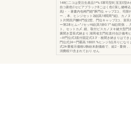
148仁二コは受注生産品1*%:5軍司型B￨亙亙E型
自コ劃色CセピアブラックBこはく色C策し健峰込
高}・・著書内包栂門鐙"豚門位.ャップ2コ、司限
ー.，本、ヒンジセット2組{高18閲周'"組)、カノ
ト片間四戸酬H門役2窓、門位キャップ2コ、富民
ー簿2本ヒム~":/セッH組(高1帥0.1'":6組)荷側.，
ト。セットカ〆..鏡、取付ピスカノヌキ鍵大型門
褒聞き霊長式納まり.湖周省主門柱直付合計備考ヒ
~II!門位式3直付固定式3.3'・枚聞き納まりはでき
門位式24ー門覇高:18001:%ヒンジ3点吊りにな
式24-重複示価格U飾紛末創価絡で、組2・量倒，.
消費税11含まれており.せん.