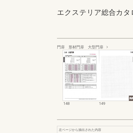
エクステリア総合カタログ 規
門扉 形材門扉 大型門扉
148
149
左ページから抽出された内容