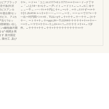
Aセピアブラック
十!+」ード++「コニ:rn:τ11T+llトl1711+++十++一ド~ナ丁ヤ
涜寸洛(巾沢
←「←l上14一キ+L十←一戸↓イト→ードト+→-←+→ti二:令十
付ピスアンカ
←→一千→.~一↑十i-+十円jじ十+→ーι十，-+十→t:t十ずーr+十
ヌキ侵台座lセッ
十[十Jhr414↑+べ十+十一一→一一→ー十」ーーャーで十?+一十
付ピス、アJカ
一出ー吋円悶ベ+++tl，‘FLILi--γ十→十+十十←十一十十→.(-t-十
.戸当り1セッ
十一」ート十+十←十+φpiJH一TlJUH4十十十十十+十++十+一
扉部材拾い出し
ー+十←ーマ十+十十+~十ふll+++↑1←i1十十十.+十++←十]F
ンν姻包倣片開
件。←十十十+十十←十十+十十十十十十十十十++十
ませ"-両聞き周
ります.直付固定
，限付工..及び