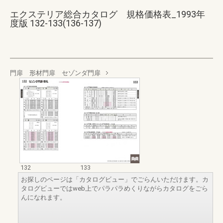
エクステリア総合カタログ 規格価格表_1993年
度版 132-133(136-137)
門扉 形材門扉 セゾンダ門扉
132
133
お探しのページは「カタログビュー」でごらんいただけます。カ
タログビューではweb上でパラパラめくりながらカタログをごら
んになれます。