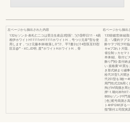
左ページから抽出された内容
右ページから抽出
132セソンタ-表札仁二コは受注生産品3型医':..')(1⑨即日11・4易
133容鍍窓体l組
相伊ホワイトH11111nH11111ホワイトH.，号つり元扉'"型を使
且・'J量約ヲプ'
用します，つけ元藤本体l枚落し0:"汁、平T書2セ汁4型医亙E5型
酔ヤヲプ柁ヲ叶臨
匡豆@'"・itC;JD明..度'"ホワイトHホワイトH.，骨
キwプ2れト片阻.
省位制ッカセマト
本体l組、取付ピ
飾り門柱-直付納ま
い.規格褒'41
き形式納まり繍事
栓弐31型1;片聞
弐251型を3枚
周門性式226用く
拘げlhf両掴き周ヒメ
押'-1.瑚刈本ftIl!
800セゾンデF
￨色￨舵号両測さ高
ト4HPGWI2F
指"限付エ司院寅