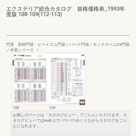
エクステリア総合カタログ 規格価格表_1993年
度版 108-109(112-113)
門扉 形材門扉 ピーイズム門扉／パーク門扉／モノクロームDX門扉
／木装シリーズ
108
109
お探しのページは「カタログビュー」でごらんいただけます。カ
タログビューではweb上でパラパラめくりながらカタログをごら
んになれます。