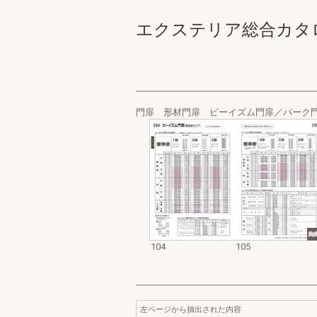
エクステリア総合カタログ 規
門扉 形材門扉 ピーイズム門扉／パーク門
104
105
左ページから抽出された内容