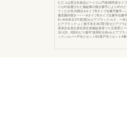
仁三コは受注生産品ビーイズム門扉l標準扉タイプ]
りセ叶由選びかた施錠庫の開き勝手によりA"のど
てくださ同.内聞きAタイプBタイプ右勝手勝手~
書若園外開き一一一AタイプBタイプ左勝手右勝
EI~KtIll本文371買3型セピアブラック-ル-}'，ー
ピアブラック-ょこ格子本文367買1型セピアブラy
扉扉左右扉左扉右扉左扉施錠扉扉つり元扉受ピー
当!J(2l，R院付ピス価号"使用区分色vセピアブ
ックンルパー戸当りセットBS震戸当リセットA事