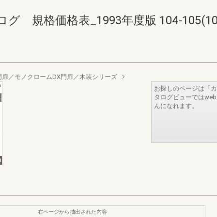
格価格表_1993年度版 104-105(108-
扉／モノクロームDX門扉／木装シリーズ
お探しのページは「カ
タログビューではwe
んになれます。
右ページから抽出された内容