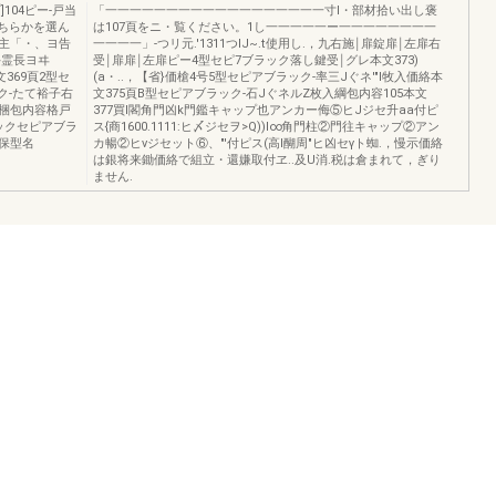
104ピー-戸当
「一一一一一一一一一一一一一一一一一一寸l・部材拾い出し褒
ちらかを選ん
は107頁をニ・覧ください。1し一一一一一ー一一一一一一一一
~主「・、ヨ告
一一一一」-つリ元.'1311つIJ~.t使用し.，九右施￨扉錠扉￨左扉右
手霊長ヨヰ
受￨扉扉￨左扉ピー4型セピ7ブラック落し鍵受￨グレ本文373)
本文369頁2型セ
(a・..，【省}価槍4号5型セピアブラック-率三Jぐネ'"l牧入価絡本
ク-たて裕子右
文375頁B型セピアブラック-石JぐネルZ枚入綱包内容105本文
梱包内容格戸
377買l閣角門凶k門鑑キャップ也アンカー侮⑤ヒJジセ升aa付ピ
ラックセピアブラ
ス{商1600.1111:ヒ〆ジセヲ>Q))l∞角門柱②門往キャップ②アン
保型名
カ暢②ヒνジセット⑥、"'付ピス(高l醐周"ヒ凶セγト蜘.，慢示価絡
は銀将来鋤価絡で組立・還嫌取付ヱ..及U消.税は倉まれて，ぎり
ません.