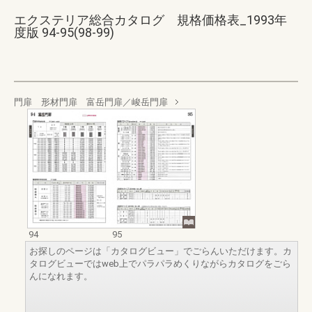
エクステリア総合カタログ 規格価格表_1993年
度版 94-95(98-99)
門扉 形材門扉 富岳門扉／峻岳門扉
94
95
お探しのページは「カタログビュー」でごらんいただけます。カ
タログビューではweb上でパラパラめくりながらカタログをごら
んになれます。