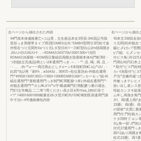
左ページから抽出された内容
右ページから抽出
94門扉本体価格褒亡=コは受，主生産品本女3羽頁-345頁記号陸
95本文338頁
里担っき用標準タイプ用2型OMBS出向."DMBH型間引3凹杭寸途
り元悶(R)外観左
外恨右つり元関外Ilaつり元Lタ型日向1一川町型白山2m陸両開き
錫ヒ〆γカパ"窓
JIIUJ<I)UUI{UU十，~RDMAS243770x15001300+13(同
γプl組、ヒ〆ンセ
RDMAS26屋根一ROM雨日量岨目両開き陸屋根本体A(門町周E・
付ピス角￨外227
つ剖{組立完成品}商とい2本通用門っき..~...・"^.-且..喝...両..且...-
門周(LN)円幻本上
-・..、.-向-'"‘u一一両日雨おとしチzーンE本陸町田町J山"'UU，-
*.取付"ピス門柱
比四'"0山!再『刷Fh，a5d43z，3ER凹~柱位置決め-外観右通用
カパl糸取付"ピ
門'"4995X1500130日+1300+1000RDMBS26R?ンカーセッ"組-外
戸当'"念橡作緩
岨左通用門'"屋根通用門っきB{門町周配腺つ阜)-外岨右通用門'"-
作敏っきテレヒイ
外観左通用門'""ヨ:)J¥IJI1V'"υ守-睡虚構門灯用配膿つ暑の場合、
拾い出し表シス形
門灯l立市雌品.二二埠'1周ください高さ区A芳rtIxa_}肉t幻笹て
性錠カンヌキ錠落
>'1".140016001800格褒名祢iタ型川町内1印町棟割医扉連周門扉
ム年し両側き角門性
巾寸法I~4号価絡梱包内容
片l、両I通上両l
23通l、両l通l
の部材'"次買に配
用門付.門柱銭カ
ケタ同時プ.ルン
5な角ー節'J門柱
付式27通用門っき
両l12あり両開き
柱式23通l、両1