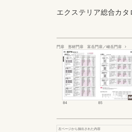
エクステリア総合カタログ 
門扉 形材門扉 富岳門扉／峻岳門扉
84
85
左ページから抽出された内容