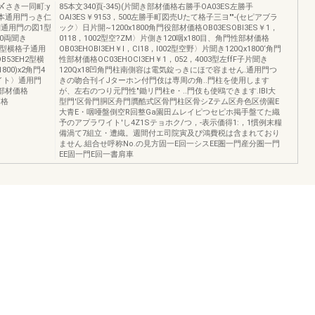
〆さき一同町:y
85本文340頁-345)(片聞き部材価格右勝手OA03ES左勝手
文本通用門っき仁
OAI3ES￥9153，500左勝手町図売Uたて格子三ヨ""-(セピアブラ
通用門の図1型
ック〉日片開~1200x1800角門役部材価格OB03ESOBI3ES￥1，
00両聞き
0118，1002型空?ZM〉片側き120咽x180目、角門性部材価格
ES己型横格子通用
OB03EHOBI3EH￥I，Cl18，I002型空野〉片聞き120Qx1800‘角門
OB53EH2型横
性部材価格OC03EHOCI3EH￥1，052，4003型左ffF子片聞き
00)x2角門4
120Qx18凹角門柱南側容は電気錠っきにほで容ません.通用門つ
ワイト〉通用門
きの吻合刊イJターホン付門伎は専周の角..門柱を使用します
ES部材価格
が、左右のつり元門性"鋤リ門柱e・..門伎も使鴎できます.lBl大
価格
型門'区骨門胴区舟門贋酷式区骨門柱区骨シZテム区舟色区傍園E
大青E・咽唖盤倒空R回整Ga園田ムレイピつセピホ掲手盤てた織
予のアプラワイト'し4Z1Sテョホク/つ，-表示価得1:，1慣例末糧
備渦て7組立・遭織。週間付エ司院寅及ぴ鴻費税は含まれており
ません.組合せ呼称No.の見方固一E回一シスEE圏一門産分圏一門
EE固一門E回一書肩車