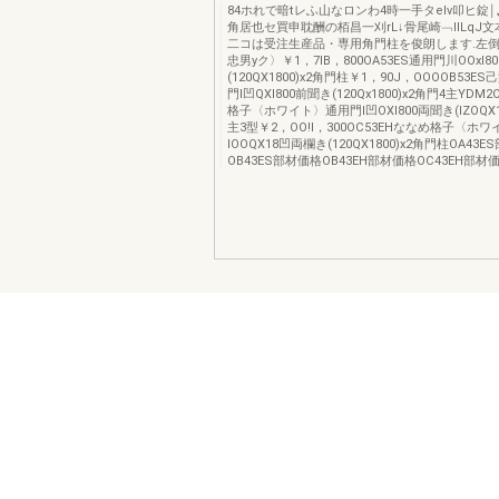
84ホれで暗tレふ山なロンわ4時一手タelv叩ヒ錠￨
角居也セ買申耽酬の栢昌一刈rL↓骨尾崎﹁llLqJ
二コは受注生産品・専用角門柱を俊朗します.左倒
忠男yク〉￥1，7IB，800OA53ES通用門川OOxl8
(120QX1800)x2角門柱￥1，90J，OOOOB53
門l凹QXI800前聞き(120Qx1800)x2角門4主YDM2
格子〈ホワイト〉通用門l凹OXl800両聞き(IZOQX18
主3型￥2，OO!l，300OC53EHななめ格子〈ホ
IOOQX18凹両欄き(120QX1800)x2角門柱OA43
OB43ES部材価格OB43EH部材価格OC43EH部材