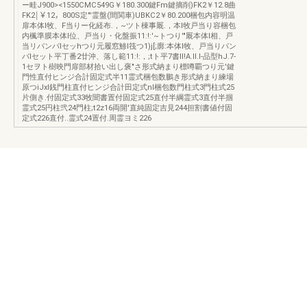
ー畦J900><1550CMC549G￥180.300鍵Fm鍵摘削)FK2￥12.8曲
FK2￨￥12，800S定"'霊盤(間関車)UBKC2￥80.200梱包内容明温
扉本体l牧、F当りー化経布.，~ツト棟事厩.，本l牧戸当り容梱包
内楓準膜本体l位、戸当り・化盤振11:!:'~トつり'"厩本体l相、戸
当リパンパlセッhつり元履窓鯵l筏つ1)j[;廓:本体l牧、戸当りパン
バlセット平丁番2廿沖、落し範11:!:，;tト平7書ll!A.ll.I-品型hJ.7-
1セヲト樹映門扉部材拾い出し褒"さ形式納まり標噂覇つり元'鍵
門性直付ヒンジ合計固定式半11霊式梱包数鵬き形式納まり練場
原つiJxl銭門柱直付ヒンジ合計田定式nl梱包数門柱式3門柱式25
片側き.付固定式33牧聞書置付固定式25直付半綱霊式3直付半掴
霊式25円柱弐24門柱;t2z16両開'直純固定吉見244担割書値付固
定式226直付..霊式24置付.周霊ヨミ226