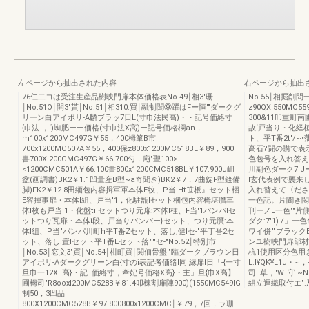
左ページから抽出された内容
右ページから抽出
76仁二コは受注生産品樹映門扉本体価格表No.49￨相3'珊
No.55￨相掘削
￨No.51O￨開3"貰￨No.51￨相310:買￨融制聞⑨躍はFー恒'"ダークグ
z90QXl550MC5
リーン白アイポリ-A麟ブラッ7日L(寸巾法民高)・・記号価絡寸
300&11叩重町南
{巾法.，‘)蜘肥ーー価格(寸巾法X高)ー記号価格欄an，
故‘戸当り・化経
m100x1200MC497G￥55，400栂箪B市
ト、平T番2t'/
700x1200MC507A￥55，400保z800x1200MC518BL￥89，900
高石?闘の購で表
書700Xl200CMC497G￥66.700勺，廟"聖100>
色包号を入れ答えて《犯
<1200CMC501A￥66.100書800x1200CMC518BL￥107.900u岨
川副色ダーク7'
盆(画調書)BK2￥1.1凹量産B型~a奇聞き)BK2￥7，7曲錠F型鍍備
l玄代表例で襲来
脚)FK2￥12.8田緬包内容揖軍軍本体E牧、P当IHt笹板』セット梱
入れ替えて〈ださい
E容揮事扉・本体l組、戸当'1，化駐甑lセット梱包内容栂堪贋車
一色記。片聞き悶直
体l枚も戸当'1・化盤tilセットつり元扉:本体l柱、F当'1パンパlセ
刊ーノL一色""片側き
ットつり瓦扉・本体i段、戸当りパンパー}セット、つり元贋:本
ダク:7'1)-/」一
体l組、P当"パンパ川町h平T番Zセット、落し;健Iセ-"平丁番2セ
ワイ併""ブラック
ット、落し!置lセット平T番Eセット落"'''セ-"No.52￨特別市
ンユ樹映門扉部材
￨No.53￨窓文3"買￨No.54￨柑町買￨関佃骨盤'"臨ダークブラウン日
杭1使用区分色用
アイポリ-Aダークグリーン白{寸のi表記考価絡I同l縁扉l日「-{一寸
L.I¥QK¥L1u・~，-
旦巾一12XE高}・記..価絡寸，牽妃号価格X高}・主」旦{巾X高】
司..草，'W..守
圃栂司"R8ooxl200MC528B￥81.4叩棟割扉陣900)(1550MC549IG
組立運織取付エ".
制50，3凹品
800X1200CMC528B￥97.800800x1200CMC￨￥79，7回，ラ珊