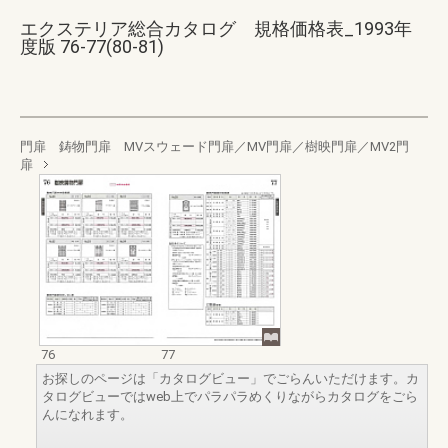
エクステリア総合カタログ 規格価格表_1993年
度版 76-77(80-81)
門扉 鋳物門扉 MVスウェード門扉／MV門扉／樹映門扉／MV2門
扉
76
77
お探しのページは「カタログビュー」でごらんいただけます。カ
タログビューではweb上でパラパラめくりながらカタログをごら
んになれます。