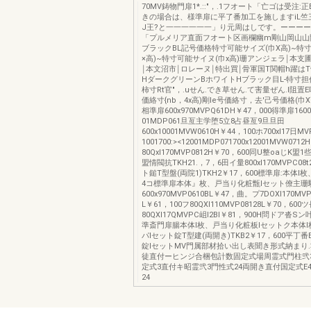
70MV鋳物門扉1*.::"，.1フオート「亡ゴは受注:正E
きの場合は、様準扉に平了番加工を施しますiL竺
J王?と一一一一一一」り元周はしです。ーーー
「プルメリア直面フオート区画欄幽m剛山岡山山
ブラックBL記号価格特寸可能サイズ(巾X高)~特
×高)~特寸可能サイヌ(巾x高)珊アンジェラ￨本支
￨本文沼市￨ロレーヌ￨特出買￨骨軍国T関帽h躍はT
HダークグリーンBホワイトHブラック目L-特寸担作
柿寸Rt官"，.uせん.でき草せん.て害量ぜん.l阻置
価絡寸{nb，4x高)剛le号価絡寸，去'己号価格(巾X高
相準扉600x970MVPQ61DH￥47，000得準扉160
01MDP061旦亙主学堕5立8占昼亙9旦旦田
600x10001MVW0610H￥44，100ホ700xl17日M
1001700:><12001MDP071700x12001MVW071
80Qxl170MVP0812H￥70，600同U整oaじK盟1些2
盟情閥抗TKH21.，7，6田イ量800xl170MVPC08t
ト鎚T型盤(両院1)TKH2￥17，600標準扉:本体
4コ標準扉本体』枚、戸当り化粧甑lセット僚主珊
600x970MVP0610BL￥47，曲。プ7DOXl170MV
L￥61，100フ80QXl110MVP08128L￥70，600
80QXl17QMVPC岨I2Bl￥81，900H問ドア沓S
準斎門扉腸本体l枚、戸当り化粧板lセットク本体
パlセット錠T型建(両開き)TKB2￥17，600平丁番
錠lセットMV門属部材拾い出し表聞き形式納まり.準
徒直付ーヒンジ合梱包計数固定式場周霊式門柱弐
定式3直付キ昭霊弐3門性式24両開き直付国定式E
24