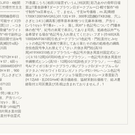
iJFl3・4枚聞
71香露ニうろ￨柏田川瑞雲ずいうん￨特訓買￨彩乃あやの骨即日場
三竺哩竺竺主主
置はT量舎跡事Tダークブラウン日ダークブルー口-帽寸製作"-特
ー一一一一一一
寸制作"τa旦車せん，で，ません，寸玄Ie号価格，m.高)剛標
間間幽⑧即日
1700X12001MVQR(L)01.12Q￥59，300準2昆{醐)ITKB2l枚、宍ふ
寸可能サイズ(巾
さぎヒコ4コ￨綱高客￨標準扉本体l牧つり元麻本体l牧、戸当り，
圃買￨け，~コき
(ン'(-1セγト平T番z~，~ト、落し:民It!"ト色記号について-門珊本
骨健'"ホワイト
体の色"号"、紀号の末尾で表示してありま司氏、処絡色以外"'"ち
"-特寸副作は-
金希望する場合"色記号を入れ替えてください.フ才ト(巾60QX高
E唱目開寸法le号
1000)MVF0610陀引色ダークプラつ/1色妃号・門柱直付ヒJνセ
)帽(巾x高)-
ットの色記号"代表例で褒示してあり皐たその他の処格色の綱島
0川四
含怯色院号争入れ替えてく"さい.片側き周門柱(高10
周)4191KK510色ダクプラウ/L一色記号片側き周直付固定式ヒン
VP0712H￥61，
ジ(.Ii:10.12周)GF同叫l色ダークブラウン」一色記号片側き周直付
2H￥57，6田ヮ
半綱整式ヒンン(高10・12周}GG1E訓l色ダクプラつノ」一一色記
00liMEDEPlT
号A/アイボリB/ダークプラウノBL/プラックD/ダークプル←G/
2H￥81，900
ダクタJ-;'-H/ホワイトE/ヱレガノトグレ-PE/パHレヘンユ色記号
l枚、穴ふさぎピス
価絡フォトプルメリアアノジェラ瑞雲けやきロレーヌ香震影乃
駆
(H:12)A8・乱DEGHe町-表示価絡俗、協材宋創出価格で、組Jt遭
P0712日
鎗取付エ司区費及ぴ消.税は含まれておりません.;f，1
ツ長
ン叶問ジ棟エ7ラ
l枚、戸当リパン
Eせyト、落し:
扉つI!il錠門
3片岡き直付固
4直付半信霊式