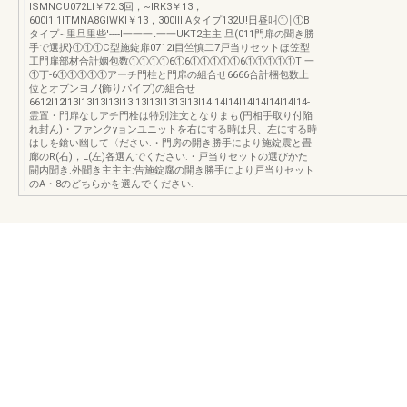
ISMNCU072LI￥72.3回，~lRK3￥13，
600I1I1lTMNA8GIWKI￥13，300IIIIAタイプ132U!日昼叫①￨①B
タイプ~里旦里些'----l一一一ι一一UKT2主主l旦(011門扉の聞き勝
手で選択}①①①C型施錠扉0712i目竺慎二7戸当りセットほ笠型
工門扉部材合計姻包数①①①①6①6①①①①①6①①①①①TI一
①丁-6①①①①①アーチ門柱と門扉の組合せ6666合計梱包数上
位とオプンヨノ{飾りパイプ)の組合せ
6612I12I13I13I13I13I13I13I13I1313I13I14I14I14I14I14I14I14I14-
霊置・門扉なしアチ門栓は特別注文となりまも(円相手取り付陥
れ封ん)・ファンクyョンユニットを右にする時は只、左にする時
はしを鎗い幽して〈ださい.・門房の開き勝手により施錠震と畳
廊のR(右)，L(左)各選んでください.・戸当りセットの選びかた
闘内聞き.外聞き主主主:告施錠腐の開き勝手により戸当りセット
のA・8のどちらかを選んでください.