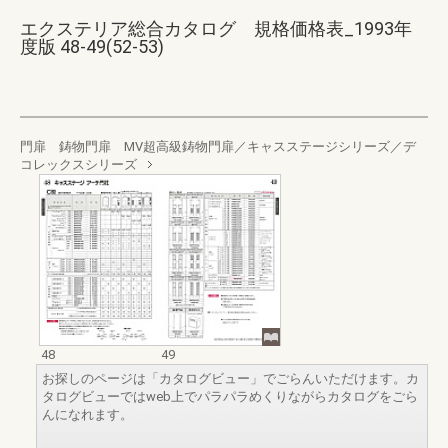
エクステリア総合カタログ 規格価格表_1993年
度版 48-49(52-53)
門扉 鋳物門扉 MV超高級鋳物門扉／キャスステージシリーズ／デ
コレックスシリーズ
48
49
お探しのページは「カタログビュー」でごらんいただけます。カ
タログビューではweb上でパラパラめくりながらカタログをごら
んになれます。