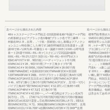
左ページから抽出された内容
右ページから抽出
48キャスステージアーチ門柱正-223頁部材名称l'号{函アーチ門柱
標準門柱専用ポスト
の村形材はセピアブラック色S毒物"ブラック色て守二練準・・ι-
SMDDC2R(L)
外観右IIH;I.:R，左用，，'-で杭・部材拾い出し表咽はフアノクシ
崎明支牢シル入節制
ョンユニッ時右側iこした例です;)絡EIl同袖匝且日告器器ト←諸
叫，r-ナー周"1
諸HIIでIR~'LIIR7LIR~司書信トヰ一議錯十IIII作￨やIIIR~LI呼号諜
プヨ￨師リパイプン出円回
喜一ト詩t器寸IIIIIIL~RIL~RIァ￨スクピぷプZZl誤認H裁和
TMNBAC2AKE巾
IIIIIIL~RIL~'Rl-21l;12211:3沼I:I:IL~'RIl~RIL~RIザl門lポスト
肉容"'白F凶n本俸l
IEMCAPOST￥50，9田I1栓￨ハーディーツェット巾12周
72.2[}日限付ボルト.
ISMNCAC2￥28，9叩I1II1用￨アーチ三角タイプ巾"周
ッ，.，，ト鈍物用
ISMNCAC4￥30.000III_150AITMNA8F2AK￥28.0叩11両
門扉A・..c劃こ
150BITMNA田町￨￥担刷I2I2I150CITMNA8F2CK￥田沼田
す.II!!I!.I
120ITMNA8FIAK￥28曲。I1I1I1ブラケット2[22[2三角A巾12周
い幽し褒11'44
ITMNCACP2AVl旦互日旦オl三角B巾12周ITMNCACP2BV!
門柱は、特別注文
￥46，6凹ず￨飾り三角C巾12周ITMNCACP2CV，.五1百一1(1)-￨
ターホンについて
パイプ三角A巾"周ITMNCACP4AV￨￥52.2凹ンl三角8巾14周
アーチ門性の阿形伺
ITMNCACP4BVl￥47.7ぽ】ll三角C巾"用
表示価織は、包材
ITMNCACP4CVl￥42.200一--_.~^-ー町()肉はオプション乱6(7)
は含まれてあ叩Jl
[6(7)1)).。(7)。。(7)8(7.!L(1)7(8)7(8)[7(8)[7(8)(1)7(8)C!盤施錠
扉0612①ztl;IE2211霊堂→①右周ISMNCK072RLIJf-72，3里E左
用ISMNCK072L￨￥72，300右隅ISMNCU062Rl￥回700庁、左用
ISMNCUO日L!￥66.700I'-v右隅ISMNCU072Rl￥72.300I"'"左用