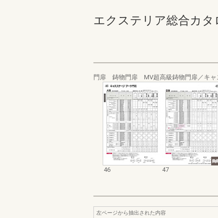
エクステリア総合カタログ 
門扉 鋳物門扉 MV超高級鋳物門扉／キ
46
47
左ページから抽出された内容