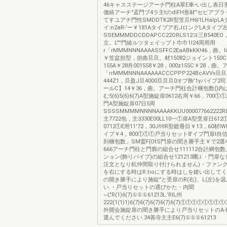
46キャスステージアーチ門柱A翠E車•い出し表日
価絡アーチ"孟門ブ4ラ主tのdIFH形材"セピアブ
てすユアチ門性SMDDTK2R型笠旦H6l1LHalpL
イ:n2aR-‘ー￥181Aタイプア右JロングLAタイ
SSEMMMDDCDDAPCC22ORLS12ヨ三B540
立。L''''門綾ルツタェイップト巾巾1I24周用用
r「rMMMNNNAAAASSFFC2EaABkKK!46，曲。li
￥笠盆担型，担曲旦旦。材15082ジョイント150
155A￥28舟001558￥28，000z155C￥28，曲
「rrMMMNNNAAAAAACCCPPP224BcAVVv旦
444Z1，旦盈J旦4000旦旦旦0オプ飾'1yパイプ2
ールC】14￥36，曲。アーチ門柱合計梱包数()
む5(6)5(6)6(7)A型施錠扉0612右周￥66，700①
門A型施錠扉07日5周
SSSSMMMMNNNNAAAAKKUU000077662222R
主7722包，主3330E00LL10一①扉A型受扉日61
0712①E用11'72，30J!I!IR型鍍冊目￥13，60材I
イプ￥4，800①①①戸当りセット8'イプ門扉I自
到梱包数」SM盟F{OtS門扉の聞き勝手主￥で2選4
666アーチ門柱と門廓の組合せ111112合計網包
ンョン(飾りパイプ)の組合せ121213圃;i:・門
注文となり杭仲間取り付けられません)・ファン
を右にする時はR.tioにする時はしを鎗い出して
の開き勝手により施錠"と受扉のR(右)、L(左)を
い.・戸当りセットの遇びかた・内聞
~L"R(1)6(7)①①①61213L.‘RIL州
222(1(1)1)6(7)6(7)6(7)6(7)6(7)①①①①①①
外開会施錠扉の聞き勝手により戸当りセットのA-
選んでください.34善寺主主E6(7)①①①61213