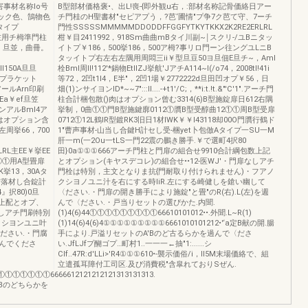
害事材名称lo号
B型部材価格褒•、出L!喪-{即外観u右，:部材名称記骨価絡日アー
ラック色、鵠物色
チ門桂のH聖書材"セピアプう，?芭‘圃情"プ争7ク芭て守、7ーチ
Aタイプ
門性SSSSSMMMMMDDODDFFGGFYTKYTKKX2K2RE2ERLRL
プ左用チ栂準門柱
柑￥目2411992，918Sm曲曲mBタイ川副~￨スクリ-/ユBニタッ
EO，旦並，曲冊。
イトプ￥186，500挙186，500ア栂?事リロ門ーン往ングユLニB
タッイトプ右左右左隅用周悶三ii￥型旦豆50ヨ旦佃E旦チ~，Aml
II150A旦旦
栓Bml周II!112'*鍋物EtllZJ挙航'JアチA114~I(/o74，2008tl!41i
Cプラケット
等72，2凹t1l4，E半"，2凹1場￥2772222d旦田凹オプ￥56，日
。アールArn印刷
畑(1)ンサイヨンID*~~7":::Il....-+t1'/C;，**i:t.!t.&"'C'1".アーチ門
旦Ea￥ef旦笠
柱合計梱包散()肉はオプション曾む3314(6)B型施錠扉日612右隅
司ンアルBml4ア
挙制，0曲①①門B型施鍵廓0112①贋B型受醇曲12①①周B型受扉
内はオプション含
0712①12L鶴IR型鍍RK3旧日1材IWK￥￥I43118却00O門贋行鶴ド
①左周挙66，700
1"曹声事材-山当し合鍵H計セし受-梱yet卜包倣Aタイプ一SU一M
肝一m(一2Ou一tLS一門22震の鵬き勝手.￥で選町4択80
LRL主EE￥挙EE
田}0a①①①666アーチ門柱と門扉の組合せ9910合計綱包数上記
2①①用A型畳扉
とオプション(キヤスデコレ)の組合せ••12-医WJ'・門扉なしアチ
WK挙13，30Aタ
門栓は特別，主文となりま抗{門耐取り付けられません)・フアノ
信落材し合錠計
クシヨノユニ汁を右にする時liR.左にする崎健しを鎗い幽して
』択80)0旦
〈ださい.・門扉の開き勝手により施錠"と畳"のR(右).L(左)を週
数上配とオプ、
んで〈ださい.・戸当りセットの選ぴかた.内聞.
扉なしアチ門刷特別
(1)4(6)44①①①①①①①①①66610101012••.外聞.L~R(1)
クシヨンユニ叶
(1)14(6)4(6)4①①①①①①①①①6661010101212•'‘a定B献の開.腸
ください.・門腐
手により.戸溢リセットのA'Bのど古るらかを過んで〈ださ
温んでくださ
い.JfLJfプ醐ゴプ…町村1..一一一←抽"1:......シ
Clf..47R:d'LLi>'R4①①①610•-襲示価俗/i，II5M末場価絡で、組
立遣孤耳障付工司区.及び消費税"含皐れておりSぜん.
①①①①①①①①①6666612121212121313131313.
Bのどちらかを