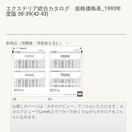
エクステリア総合カタログ 規格価格表_1993年
度版 38-39(42-43)
新商品（増機種・増規格を含む）
38
39
お探しのページは「カタログビュー」でごらんいただけます。カ
タログビューではweb上でパラパラめくりながらカタログをごら
んになれます。