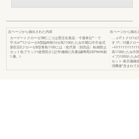
左ページから抽出された内容
右ページから抽出
カーゲートクローゼ38仁ごコは受注生産品・寸逮単位'"・で
....ヵlTトク
守.lUo'''''lクローゼA型臨時制1ilゼ高1100たたみ巾開口巾巾金式
す.1*;::15
形巨豆EクローゼB型青島1100ニは〈色弐形〈別売品〉転倒防止
~H111111111111111
セット色ブラックl使用匡介￨記号l価格l￨共通(繍噂周)I$PNHK刷
高1100たたみ巾関
1.冊。I
イプ)1093たた
セット-表示価織
消費後"含まれてお