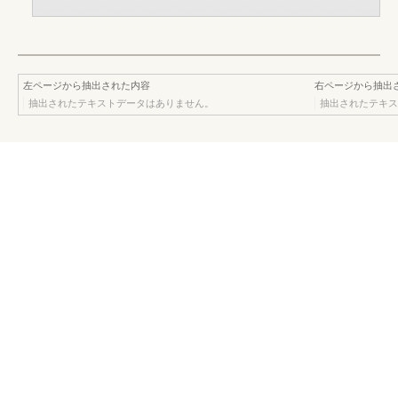
左ページから抽出された内容
右ページから抽出
抽出されたテキストデータはありません。
抽出されたテキス