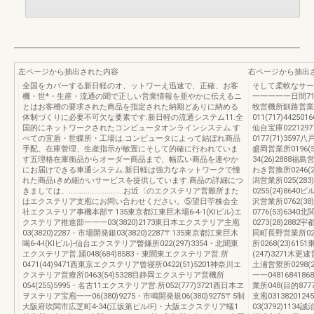
左ページから抽出された内容
右ページから抽出
全国をカバーする新日軽のオ、ットワーえ迅速で、正確、お客
そして柔軟なサー
機・世*・生産・流通の聞で正しい営業情報を亜やかに伝えるニ
一一一一一日間71
とはお客槽の要求された商品を指定された納期どありに納める
牧営機所釧路営業
体制づくりに必要不可欠な要素です.新日軽の流通システム11.全
011(717)4425016
国的にネットワークされたコンピュータオンラインシステム.す
仙台宝庫0221297
べての宜盾・世蝶所・工場は.コンピュータによって結ぼれ商品
0177(71)3597
手配、在庫菅理、生産指示が敏置にそして的確に行われていま
盛岡営業所0196(5
す五理格在庫衡品からオーダー商品まで、幅広い商品を連やか
34(26)2888福島
にお届けできる車通システム.新日軽は強力なネットワークで憧
わき営換所0246(
れた商品ιきめ細かいサービスを提供しています.商品の詳細につ
潟営業所025(28
きましては、..........................お近〈のエクステリア営難所また
0255(24)8640
はエクステリア支庖にお問い合わせください。⑤望日苧株会全
沢営業所0762(38
社エクステリア事機本部〒135東京都江東巨木場6-4-1(KIピル)エ
0776(53)634
クステリア推進部一一一03(3820)2173東日本エクステリア主庖
0273(28)2882
03(3820)2287・市場開発銀03(3820)2287〒135東京都江東巨木
同町長野営業所0262
喝6-4-I(KIビル)-仙台エクステリア瞥鎌所022(297)3354・北聞東
所0268(23)61
エクステリア営.踊048(684)8583・東聞東エクステリア営.所
(247)3271木更逮
0471(44)9471西東京エクステリア曾寝所0422(51)5201神奈川エ
土浦営禦所0298(2
クステリア営療所0463(54)5328目静岡エクステリア営機所
一一0481684
054(255)5995・名古11エクステリア営.所052(777)3721西日本ヱ
業所048(目的87770
ヲステリア宝庖一一06(380)9275・市鳴開発規06(380)9275〒5制
支庖031382012
大阪府吹関市広芝町4-34(江坂第ピルIF)・大阪エクステリア蟻1
03(3792)1134