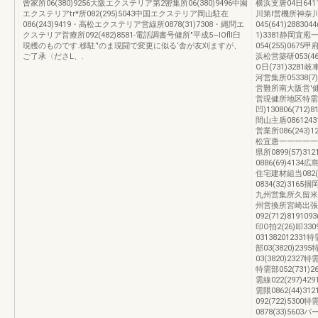
曾家所06(380)9256大阪エクステリア第2密集所06(380)9496中園
横浜支唐04日64
エクステリアtr*所082(295)5043中国エクステリア岡山駐在
川第l営機所神奈
086(243)9419・高松エクステリア営線所0878(31)7308・縄問エ
045(641)2883044
クステリア営療所092(482)8581-電話調書号健所"平成5~IOfll臼
1)3381静岡宜庖
現穫のものです.移駐‘'のま現闘で変更に似る‘舎が友刈ますが、
054(255)0675
ご了承〈ださL、.
浜松営築研053(46
O日(731)3281岐
河営集所05338(7
営難所南大阪営'
営現健所地区特需開
凹)130806(712)81
間山主盾08612
営業所086(243)12
松宜唐一一一一一087
県所0899(57)3
0886(69)4134
住宅建材組当082(2
0834(32)316
九州営集所久留米
州営換所宮崎出張
092(712)8191093
印O拍2(26)叩330
031382012331
部03(3820)2395特
03(3820)2327
特需部052(731)
需線022(297)42
需限0862(44)3
092(722)530
0878(33)5603