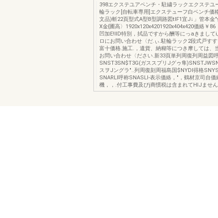
398エクステユアペンチ・駐繍ラックエクステユ
輪ラック[自転車専用]エクステューフ白ベンチ価
文品)斬22頁型式A型B型調路図tlF1宜J↓」管本金
X金{圃高〉1920x120x4201920x404x420価絡￥8
凹加E!IlD特別，拭品ですから酬等にっaきまして
ロにお問い合わせ〈だ.ぃ.駐輪ラック2段式戸すすEII
富十価格.施工.，遺貨、納糊等につき摩しては、
お問い合わせ〈ださい.新33頁単列周復列周益図
SNST3SN$T3G(ガススプリJグゥ隼)SNSTJWS
スヲJングラ"..列周復刻周福島国$NYDI得格SNY
SNARLI呼称SNASLI-表示価絡，"，鶴材京司
機，，.付工事費及びj商慣税は含まれてHIJません