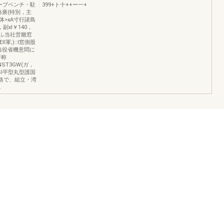
ーブベンチ・駐
399+ト十++ー一+
格褒(特別，主
"体>xA寸行諸島
6，副xl￥140，
iふ当社営雛窓
軍;)::l窓側股
当役省機意悶に
呼称
NST3GW(ガ，
SI平型丸型護国
自価絡で、組立・湾
.