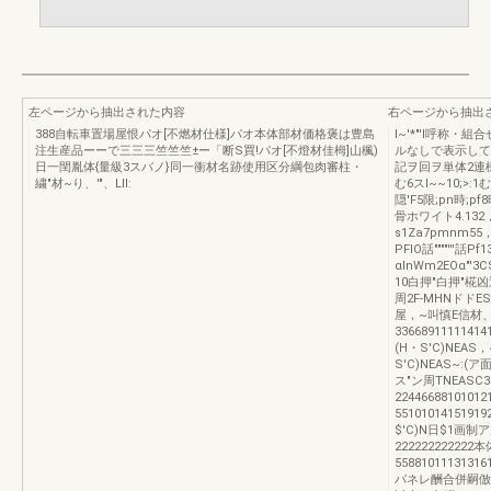
左ページから抽出された内容
右ページから抽出
388自転車置場屋恨パオ[不燃材仕様]パオ本体部材価格褒は豊島
I~'*"'I呼称
注生産品ーーで三三三竺竺竺±ー「断S買!パオ[不燈材佳栂]山楓)
ルなしで表示して
日一閏胤体{量級3スバノ}同一衝材名跡使用区分綱包肉審柱・
記ヲ回ヲ単体2連棟
繍"材~り、'"、LII:
む6スI~~10;>:1
隠'F5限;pn時;
骨ホワイト4.132
s1Za7pmnm5
PFIO話""""''
αlnWm2EOα"'3
10白押"白押"椛凶辺
周2F-MHNドドES
屋，~叫慎E信材、
3366891111
(H・S'C)NEAS
S'C)NEAS~:(
ス"ン周TNEAS
2244668810
55101014151
$'C)N日$1画
2222222222
55881011131
パネレ酬合併嗣倣I7I7I