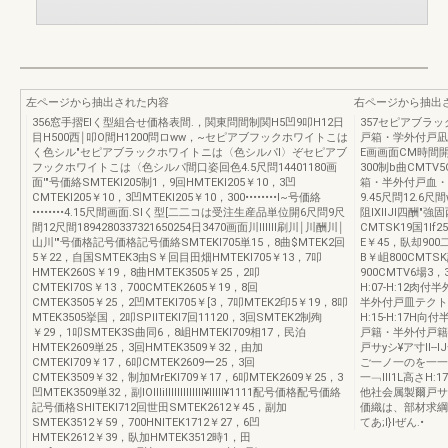
左ページから抽出された内容
右ページから抽出
356窓手摺EIく型組合せ価格表間.，関東問間制関H5凹9叩H12日
357セピアブラ
目H500西￨叩O間H1200問ロww，~セピアブフックホワイトこは
戸箱・学外付戸凪
く色シル"セピアブラックホワイトニは〈色シルパl〉ぞセピアブ
E画画面CM時間開l
フックホワイトこは〈色シルパ間口姿回色4.5尺問14401180画
300制b曲CMTV
面'"号価絡SMTEKI205制1，9回HMTEKI205￥10，3凹
箱・半外付戸血・
CMTEKI205￥10，3凹MTEKI205￥10，300••••••••I~号価絡
9.45尺問12.6尺間w
••••••••4.15尺間画面.SIく型[二二コは受注生産品単位開6尺問9尺
阻lXllJI四酬"
間12尺間1894280337321650254日3470画面川lIlIII刷川￨川酬川￨
CMTSK19国1If
山川'"号価格記号価格記号価絡SMTEKI705単15，8曲$MTEK2回
E￥45，臥却900
5￥22，自国SMTEK3由S￥回目田畑HMTEKI705￥13，7叩
B￥岨800CMT
HMTEK260S￥19，8曲HMTEK3505￥25，2叩
900CMTV6場
CMTEKI70S￥13，700CMTEK2605￥19，8回
H:07-H:12肉
CMTEK3505￥25，2凹MTEKI705￥[3，7叩MTEK2印5￥19，8叩
半外付戸皿テクトB
MTEK3505挙国，2叩SPlITEKI7回11120，3回SMTEK2制殉
H:15-H:17H向付
￥29，1叩SMTEK3S曲同6，8岨HMTEKI709相17，民泊
戸籍・半外付戸籍
HMTEK2609単25，3回HMTEK3509￥32，由加
戸サyシ¥ア寸Il-
CMTEKI709￥17，6叩CMTEK2609ー25，3回
ご一ノ一のを一一
CMTEK3509￥32，制加MrEKI709￥17，6叩MTEK2609￥25，3
一﹁Ill1L高さH:1
凹MTEK3509単32，副lOIllilllllllllllll¥IIIII¥1111配号価格配号価絡
他社会属製爾戸サッ
記号価格SHITEKI712回世田SMTEK2612￥45，副加
価織は、部材求綱
SMTEK3512￥59，700HNlTEK1712￥27，6凹
てあ;I}Iぜん.•
HMTEK2612￥39，臥加HMTEK3512時1，田