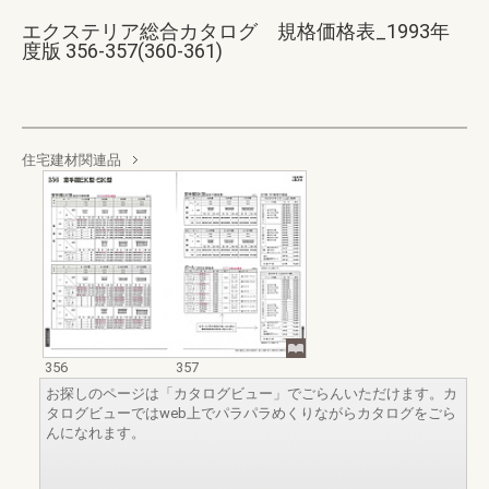
エクステリア総合カタログ 規格価格表_1993年
度版 356-357(360-361)
住宅建材関連品
356
357
お探しのページは「カタログビュー」でごらんいただけます。カ
タログビューではweb上でパラパラめくりながらカタログをごら
んになれます。