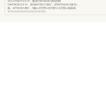
OCfJITEKI712￥27，酎加CMTEK2612砂担l剛
CMTEK3512￥51，割却MTEKI112回7，6凹MTEK2612単39，
曲。MTEK3512時1，9曲6.3尺問9.45尺間12.6尺間m画面画
111111111111111111111111111