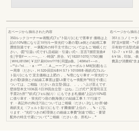
左ページから抽出された内容
右ページから抽出
350ルックコーナーw-画甑式(7ェ"卜貼り)にむで害車す.価格は上
351エコノミータ
記の10%噌になり正1II刊斗ー蛍光灯つ暑の電t;a倒との結棺工事
同"且H冒聞・"'
贋惜別過です、ー褒配外の特干主寸浩についてはもニ'相眠くだ
示有効寸法型式値繍w
さい。-図"引温い式ですL且岨副・引違い式•-..:言言T掴官宣曲#
12~7・s￥53，曲
生￨宇骨Fー.~.一~_...・.-時国"..所合、V￨182011070￨1750￨醐
6￥56，印加。
￨WHLl810W￨￥227.刷lOlm!?!?B￨同盟p曲。￨40WxI1~~n，
費及び消費税"含
~'''\I~"nI.....・a・^"'".....‘..A.__ーーアンカーボルトM8(別適)をニ
ー周章〈ださい，H:520-回目6本H:S7ト1010I8本-画鋲式(7zJレ
ト貼り}にもで.宜主価格は上肥の，，%増になり車す.ー蛍光灯つ
きの電t源側との結線工事置は盟IJi重でもー喪配外'"特注寸i査に
ついては、ご相臨〈ださい.自立型-国は、，，，'-上げ歪えです.
壁掛型本文1036頁-1日39頁自立型・はね」二げ式1"':冥雪司豆王
手震2カ所".'"鋲式(フzル}鮎り〉にもできま札価絡"上記の10%唱
に借り皐す.・蛍光灯つ容の飽海側どの結線工事.1::111)途で
す.・表記外の拘i主?法についてはご相級〈ださい.2なしlか所•鍵-
画鋲支え〈フェルト貼り)にもで..す圃価循"上位の，，%・に弘
ります.・"光灯つきの町理側との絡線エ事費"別途で唱に・要望
配外の特主寸濯について'"ご相銀〈ださい.合、所札I~，"'