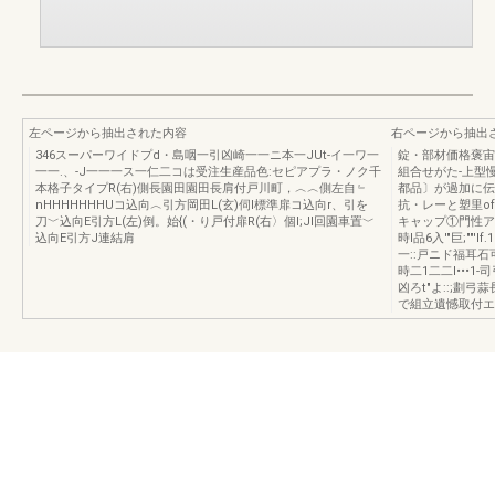
左ページから抽出された内容
右ページから抽出
346スーパーワイドプd・島咽一引凶崎一一ニ本一JUt-イ一ワ一
錠・部材価格褒宙
一一.、-J一一一ス一仁二コは受注生産品色:セピアプラ・ノク千
組合せがた-上型
本格子タイプR(右)側長園田園田長肩付戸川町，︿︿側左自﹄
都品〕が過加に伝り
nHHHHHHHUコ込向︿引方岡田L(玄)伺l標準扉コ込向r、引を
抗・レーと塑里of
刀﹀込向E引方L(左)倒。始{(・り戸付扉R(右〉個l;JI回園車置﹀
キャップ①門性ア
込向E引方J連結肩
時l品6入'"巨;""
一::戸ニド福耳石可:
時二1二二I•••
凶ろt"よ::;劃弓
で組立遺憾取付エ