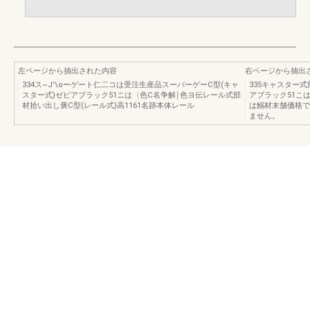
左ページから抽出された内容
右ページから抽出
334ス~J'\oーゲート仁二コは受注生産品スーパーゲーC型(キャ
335キャスター式
スター式)ゼピアブラック51ニは〈色C名争解￨色ヨ伝レール式部
アブラック51こ
材拾い出し褒C型(レール式)高1161名跡本体レール
は鰯材末舗価格で
ません。