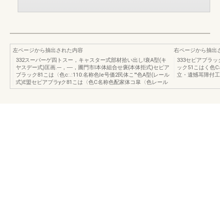
左ページから抽出された内容
右ページから抽出
332スーパーゲ四トスー，キャスター式部材拾い出し!衰A型(キ
333セピアブラッ
ヤスデー式)匡画.---，----，圃門市l本体組合せ褒{本体拒式)セピア
ック51こはく色C
ブラック81こは〈色c:.:110:名称色le号価2民体こ'"色A型(レール
立・遺憾耳障付工
式)E盟セピアプラyク81こは〈色C名称色配家体コ皐〈色レール