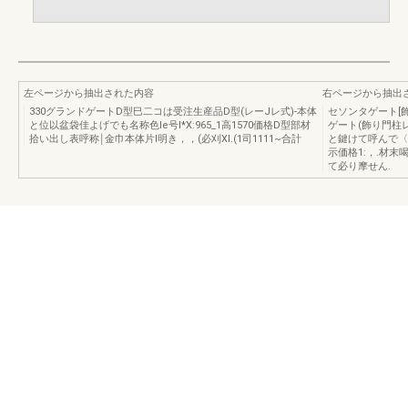
左ページから抽出された内容
右ページから抽出
330グランドゲートD型巳二コは受注生産品D型(レーJレ式)-本体
セソンタゲート[
と位以盆袋佳よげでも名称色le号I*X:965_1高1570価格D型部材
ゲート(飾り門柱レー
拾い出し表呼称￨金巾本体片l明き，，(必刈XI.(1司1111~合計
と鍵けて呼んで〈ださ
示価格1:，.材末喝
て必り摩せん.