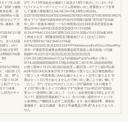
イプ]I:Jl;繕
271'::*<'11呼弥組合せ価絡1;1.佐高さ18凹で表示していまt----fポ
26「部材つ価格
l'ピlイズムカーポートピーイズム部材姶い出し背褒面タイプ合掌
合軍....四
たて連棟小屋根奥行L54L54L54+l54L54問ロ00224a。
DD3初0明かり取
D2277D03300D02247DD2340002307002145DD2l7S0D3005D240270300
名祢区分セピアブ
明カ‘'1'"り'"按剤"K調布WIKSf刊61KSI明暗Y苗噌."宮司悟T宮布絹
笥~価格5・閉
年し同•一前後名4称区一ー5介48周周z2z往24④④④②背面合傘
周往lllHNz1a8③喧)③③③③③③③10:1515伺粋
P2目541211面
I0:Z4JPPAACCGG22472{間口}I0:Zi210:30周z10:I日333z集34吊
:27周
リ材彼入8￨0・3聞重富師団亙3量級材(アルミ}丘X￨￨￨DDD・
1)，吊りf;t(l梁
H2157周RR'AC'562'2AACCFFA岨
周l掴1)，ollり
2476622222zI0:30JE22SSSSPPPPAAAAeeeeBssROoLo5Xxx4RGy
凹回旦3凶ヨ百9凹
否市一P通面苔吾健事会事面衛董盆面耳面晶ヵ肩石箱函パ-[1]繍
A23明岨5766屋
助鐘IH:!8J(2)1(2)1(2)(2)(2)(2)(2)(2)(2)(2)(2)(2)
，9叩
(1)IH:Z4J2B23AAAaaCC口pTyH岨岨aPq247oa明かり取り
B一
I0:Z4J凶国固固回観材I0:27国j出回凶亙二凶10:3DJ凶凶凶凶明E
2521a7484立
か彼り取Mり10:Z4J凶U凶U凶凶亙←l劃日亙~J{アクリ岨}r而p面
>脱L明.-(1)
A2本与百CA石在体体27市ヲ1吉8明かリ取りなし合計梱包蝕明か
E、l左、押"え
リ取リっき•-呼島東尾にAAAを繍けるとセット記号に留ります.空
かり取リ10:24
測はセットS己号がありませんので扮い出し褒により鎗い幽して
車二コ亙{アクリル
〈だ.い。印"いずれかH;ilIぴください.()印"繍助栓つきの喝舎で
E役ヲつ体体
す.口印"明り取りタイプの喝合です"0(単体で2か所)[1印"背面合
ピイズム別売のサイ
掌カバー使用時に鎗い出して〈ださい.合針楢包叡がl増えます.巴
ヨ;<'11..盟国別売屋銀材(アルミ)...当りの強い場所やサイトパネ
ル使用時に'"'欄助佳を必ずこ使用鳳います.-表示価繕4季、俸制京
場価絡で、組立白書鎗・取付ヱ司修費及び満.後"含まれておりS
せん.