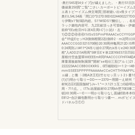
-奥行5453[54タイプ]が繍えました。・奥行51日[51タ
価値衰250買"ご覧"ごさい.カーボートピーイズム
エ表トピーイズム伸文瑚買￨部材鎗い出v喪タイプ単体
奥行L54L54画「間口D"D27D30D02244002277
り伊剛s1'制5邸内総。S1'M5DS1'醐伝し，.，
ラック姻包内容可、九2京綾頂っき可笛輸u・伊健
前枠"EEz栓旦H斗2E4旦周I-C')ト{右l・左
1)②②②④④④l1iISsSSPmPRAAACeCCYYGGP
会"'1ft盆EセッH2I側倒柑開22}}側枠2・m2(問ロ}0
AAACCCGGD321570l附}20:30周仲亀岡212D:ISffl
0:24周則J.li¥11*24吊り紛0:27周れk吊りe240:30
柑"入ADD2154用周"58F旦E￥単22E95tE57旦
屋根付空血盟翠llllEEEEmR同PAACCCCFHFFA昭
庫量屋板銀制制展限"'開材‘se8)}i}三亙{アルミ)21
222223AACCBBOOXXRG，0凹補助柱lー1:2一l4
mmSSEESPPPPPAAAAAeCCeCHTTHYAAPPL2
ヵ繍，と働〈-2相A2t王E}}竺セセッ旦ット2ト書1付，
(1)(1)明かり取りーDDーー2370ー用開一え材州『
材8(2)豆E固国舗材')Jv~1:"ース121コ互コE岨l明
周・711点。。l77x.凶屋銀材I0:27周kh堕70E0
頓)I0:30周~一E一一明かり取りなし面繍E助本本
E812••合計姻包数明かり取りつ書•••....mポ'
ドパネル①①①