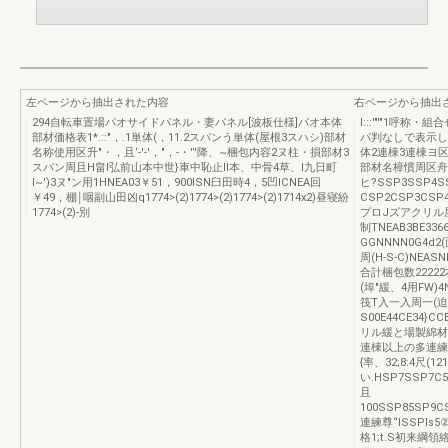
左ページから抽出された内容
右ページから抽出
294自転車置場パオサイドパネル・妻パネル[波板仕様]パオ本体
I:::'"'"1
部材価格表1*.::"，.1単体(，11.2スパンう単体(屋根3スハシ)部材
パ判なしで表示し
名称使用区升"・，且‘-'-'，"，-・'‘'降、~梱包内容2ヌ柱・損部材3
体2連棟3連棟ヨ区体
スパン周且H畠l弘前山本中世}車中恥止Il本、中骨4草、l九日町
部材名樟慣周区舟セ
l~')3ヌ"ン用1HNEA03￥51，900ISN臼田時4，5凹ICNEA回
ヒ?SSP3SSP
￥49，棚￨咽副山田凶q1774>(2)1774>(2)1774>(2)1714x2)昼寝紛
CSP2CSP3CS
1774>(2)-別
プロJズアクリル屋根
制TNEAB3BE3
GGNNNN0G4d2
周(H-S-C)NEA
合計梱包数2222
(埠"緩、4用FW)
筏T入一入周一(迫
S00E44CE34}C
リル緩と場製綿材
連棟以上の多連練
{率、32;8:4尺(
い.HSP7SSP7C5
且
100SSP85SP9CS
連練尊“lSSPIs5②
格1;t.S初来綱