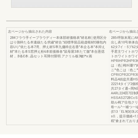
左ページから抽出された内容
右ページから抽出
284フラウ手イープラウディ一本体部材価格表"材名称￨使用区分
285-呼除末尾に
はり側枠たる本連線たる求繍"材合."紺標準留品箱虚根材E梱包内
出し表10号単体合
容Uり"依たる本7湾、押え材S率九傭枠左右香"本企る本"本抑え
62タ7イ・5プ62
材"本たる本S窓押え粉6本前後株各"鼠母屋3本たて舗"本合憲偲
手君主ワイトホワ
材，.B各E本..晶セット耳障付限明.アクリル板3敏!*x:画
トホワイトホワイ
HPRIHPR2HPR
は〈色￨栂叫珊1"
ニ'"色こは〈色こ"'
CPRICPR2CPR3
料品4凶盆共通HSPC
22214タイプ2個
共27タイ通~岡N
AARL224田7目
HSSAS272BCcS
助ル栂ア往包クリ鎗
8}一ル"一補つ一I
(E13「EL9{0(l3
sO.，提示価絡<1
税"倉まれており