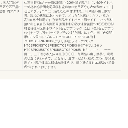
，豚入)"')絵使
仁三重E呼称組合せ価格民間さ200唯悶で表示してい拭ライトポ
用区分区豆霊E
ー郁材名称位固定周昼寝材盆逮縮柱使用区分し表!e号ホワイト￨
噌..周アクリ
セピアプラγ71ニは〈色①①①単体①①①。印間給い幽し数写
将、現渇の状況にあオっせて、どちら.'.お選びください.柱の
高"∞"寒冷旭周です.別売部品ライトポート用サイド，{ネル部材
拾い出し表言己号側面両側面①①②②横連棟後面271①①②②部
材名称使用区骨ホワイト￨セピアプラック￨こは〈色￨セピアブラ
yク￨セピアプラγ'1セピアプ予yクSRPI周こはく色こ同〈色CRPI
用CRP2周"3ド"プルスモクHTCSP0718BSTCS刊】
7188CTCSP0718B①{アクリル桓)ライトブロンズ
HTCSPIOl8STCSPlOl8CTCSPIOl8⑤⑩②T⑨ブルZモク
HTCSPIOl8BSTCSPIOI8BCTCSPIOt8B~ft'"~.._~-・..__.一一
目.---_..__.下特(I本入)~り桂①②⑨⑨。却問酷い幽し倣芋"、現喝
の状況にあわ4きて、どもらカ..遜ぴ〈ださい.柱の.:230m:寒冷勉
周です.-表示価織は郡材末縄価格で、組立遭鎗取付ヱ.費及び消費
税"含まれておりません.