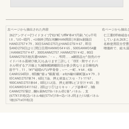
左ページから抽出された内容
右ページから抽出
262アンデイー[ワイドタイプ]"柱l'町.'Uffl¥'串A'1円刷.."r(:u干司
仁三重E呼称岨合
I.II，'UO~唱円，<U倒枠￨問白河酬IHAN岡田￨叫刷Is刷隔日
していまれ263I
HAND2757￥79，30日SAND2757はHAND275I￥67，即日
名称使用匡分空曹
$AND275I日はり￨間口日用HANWD54￥65，500SANWD54慶
噌価終で、組:IL温
￨HANM2757￥47，300SANM2757..HANM2751￥42，80日
SANM275I方校共通HANH-..‘・~，.弔問，...a嗣部品セ"-別売のサ
イドパネル面材(1枚入)もあります二詳しく「EEE・附サイドパ
ネル明ずるア川板と1L輔制帽網棚田日が多少異なりま日梱包内
容干"1，11，1¥1"'岨唱rU"LV甲骨骨，~一…一町…￥64，4加
CANRG54同0，8田醐."僻ォ"睡薦‘眠・a旬h噛tO嗣町阪a￥79，3
叩CAND2757単74，6田(:1油、押え材血ピスセ・7ト11'67，
900CAND2751単64，0田(;I:lJ(岳、押え材嘩Lピヌ廿汁￥65，割
lOCANWDS411162，2田はリ①‘はりキャ・ノプ@事47，3曲
CANM2757刷2，醐Ic刷M275Iパネル侭L'各".パネル.，支
(677X1318)(2)パネル4綾(577x1)18><2)パネJ同またI:U彼パネル
1枚(671xI318)(2)