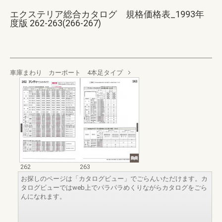
エクステリア総合カタログ 規格価格表_1993年
度版 262-263(266-267)
車庫まわり カーポート 4本足タイプ
262
263
お探しのページは「カタログビュー」でごらんいただけます。カ
タログビューではweb上でパラパラめくりながらカタログをごら
んになれます。