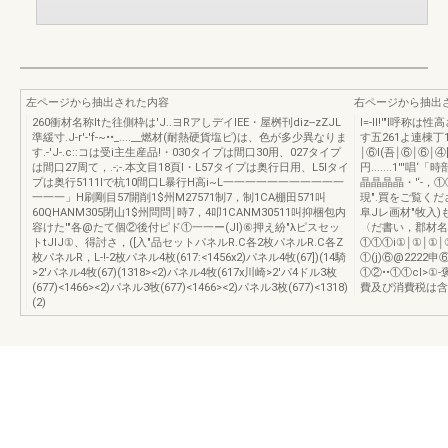
左ページから抽出された内容
右ページから抽出
260衝材名称Itた往側枠は'J..ヨRアしデイlEE・屋桝刊diz--zZJL
I=-lI!'"I呼
準緩寸.J-r'-'f-~••_....__燃材(耐熱硬貨塩ピ)は、色が多少異なりま
す五261よ連棟丁1r:
す.-'J-.c::コは受i主生産品!・030タイプは間口30用、027タイプ
￨⑥I(吾￨⑥￨⑥
は間口27周て，.-;-.本文目18頁l・L57タイプは奥行日用、L5Iタイ
円.......1'''
プは奥行5111lで杭10間口L暴行H高i~L一一一一一一一一一一一
晶晶晶晶・'‘-，
一一一」H刷剛目57開削1$州M27571制7，制1CA棚田571叫
現".買をご覧くだ
60QHANM305閉山1$州問問￨時7，4叩1CANM30511叫抑梱包内
阜Jレ画材"牧入)
容けた'"各@たて個②後付ピド①一一ー(JI)⑥押え紛"λピスセッ
〈だ書い，郡材名
トtJIJ①、得討さ，([入"品セットパネルR.C各2枚パネルR.C各Z
①①①i①￨①￨①￨①￨
枚パネルR，L-!-2枚パネル4枚(617:<1456x2)パネル4牧(67])(14騎
①(j)⑥@2222申⑥
>2'パネル4牧(67)(1318><2)パネル4牧(617x川崎>2'パ4ドル3枚
①②••①①cl>
(677)<1466><2)パネル3牧(677)<1466><2)パネル3枚(677)<1318)
費及ぴ消費税は含
(2)