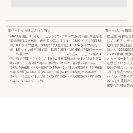
左ページから抽出された内容
右ページから抽出
24611鐘側はり..吊り."，セットアンデザー2型i-調・醐…向山板と
仁三重E呼称岨合
開制畑町1塩ピH率、色が多少異なります・033タイプは間口33
してい杭アンディ
周、030タイプは間口30隅で1九!使用区分L・L57タイプ{埠行
連棟)割問凶謹孟￨柿
畑、L5Iタイプ崎市l周で乱」格表D間目、L断H酎柑792買一一一
側....り..222222
一一τZ百フτ一一一一一一一「一一一一=て三~....，-_.io内容"り
<!>12>骨申
⑦、得え伺②ピスセ汁1;1:11(1仏押柑⑥留品セットパネルH各2
とカーポートとの関
綾パネルR'L.各2紘パネレH各2敏パネルR'L-各2牧パネル4枚
を示していま杭支
(677xI466)(2)パネル4敏(617X1466>(2)パネルa枚(617)(1318)(2)
使用の喝合・ハイ
パネルa牧(677XI316)(2)パネル3紋(671x1466契約パネル3枚
プにほ性高22∞
(677x十466x2)パネル3牧(677)(1318x2)パネル3枚(677X1318x2)
ハイルーフタイプ
パネル"曳パネル，，致
2200を句盛期24
鎗取付エ司巨費及