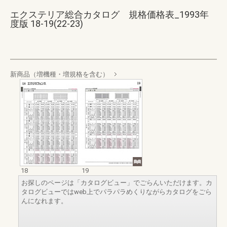
エクステリア総合カタログ 規格価格表_1993年
度版 18-19(22-23)
新商品（増機種・増規格を含む）
18
19
お探しのページは「カタログビュー」でごらんいただけます。カ
タログビューではweb上でパラパラめくりながらカタログをごら
んになれます。