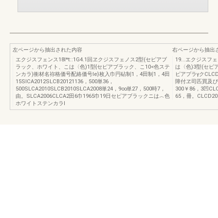
左ページから抽出された内容
右ページから抽出
エクジスフェンス18I*t::1G4.1回ヱクジスフェノス2型(セピアブ
19...エクジス
ラック、ホワイト、こは〈色)1型{セピアブラック、こ10<色ステ
は〈色)3型(セピア
ンカラ)衝材名祢格価号配絡価号Ie}枚入巾円砧制1，4田制1，4田
ピアプラγクCLC
15SlCA2012SLCB20121136，500単36，
障付ヱ司匹買及ぴ滴寅
500SLCA2010SLCB2010SLCA2008単24，9∞単27，500時7，
300￥86，3凹CL
由。SLCA2006CLCA2田6巾1965巾19日セピアブラックニは︿色
65，冊。CLCD2
ホワイトステンカラl