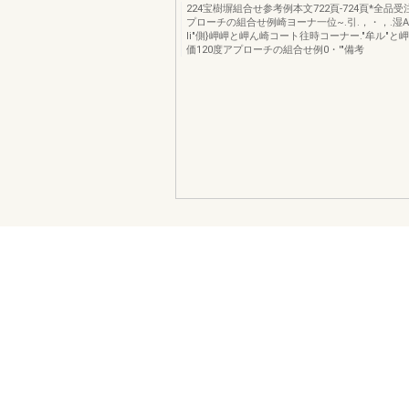
224宝樹塀組合せ参考例本文722頁-724頁*全品受
プローチの組合せ例崎ヨーナ一位~.引.，・，.湿
li"側}岬岬と岬ん崎コート往時コーナー."牟ル"と岬
価120度アプローチの組合せ例0・'"備考