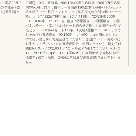
注生産品90度ア
225同]︹Q川⋮直線鶴巾900-12∞90度引込鶴周巾'00120!t引込偲
A佳作間位伺益
周巾8∞柵⋮向川⋮白川⋮ーま開高120!t部材名称⑥パネルセット
.制[道路側}単
柱90度⑧コナ1柱⑨ヱントキャップ富①控え位付間柱⑧コーナー
栓i』』iE色4922背?!主1￨童十901.1.111巾"。'20度用巾800巾
900・180C巾900'18ω。直..臨直.."②屋視セット③屋根セット⑥
パネル枠セット⑤パネル枠セット組合せ方II/t'.:ttヨ-組合せ方"屋
根セット+パネル枠セット+パネル+支給+屋根エノドキャップで
れそれぞれ直線部周、90'120度~Iid."周90"，コナ用のあります
ので拾い出しをして組合せて〈ださい。(釦度コーナー凋のバね
叫牛セット及びパネルは直線部閉告ご使用ください.)・鐙え位付
間柱loUスハノ(3陪;00ミリ'"こlヶ所必ず"付げてください.+I;tliコ
+1，'*!to1!"fl+I/q')"~~t'ï~I+匡IN1!'，fI-表示価絡は首都材末稽
僑絡てe組立・温搬・2院付工事賢及び消費綬{玄含まれておりま
せん.