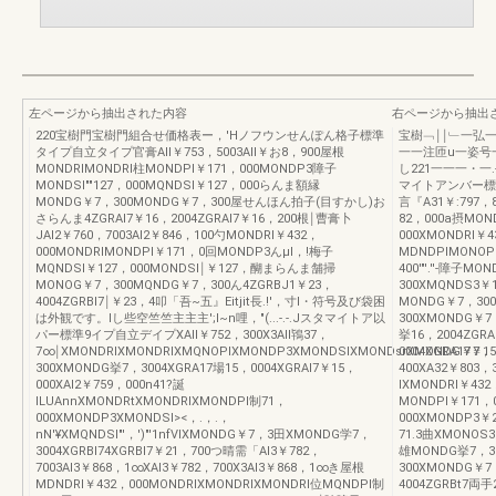
左ページから抽出された内容
右ページから抽出
220宝樹門宝樹門組合せ価格表ー，'Hノフウンせんぽん格子標準
宝樹﹁￨￨﹂一弘
タイプ自立タイプ官膏AII￥753，5003AII￥お8，900屋根
一一注匝u一姿号一
MONDRIMONDRI柱MONDPI￥171，000MONDP3障子
し221一一一・一
MONDSI""127，000MQNDSI￥127，000らんま額縁
マイトアンバー標
MONDG￥7，300MONDG￥7，300屋せんほん拍子(目すかし)お
言『A31￥:797，8
さらんま4ZGRAI7￥16，2004ZGRAI7￥16，200根￨曹膏卜
82，000a摂MON
JAI2￥760，7003AI2￥846，100勺MONDRI￥432，
000XMONDRl￥4
000MONDRIMONDPI￥171，0回MONDP3んμI，!梅子
MDNDPIMONOP
MQNDSI￥127，000MONDSI￨￥127，醐まらんま舗掃
400'"'.''-障子
MONOG￥7，300MQNDG￥7，300ん4ZGRBJ1￥23，
300XMQNDS3￥
4004ZGRBI7￨￥23，4叩「吾~五』Eitjit長.!'，寸I・符号及び袋困
MONDG￥7，30
は外観です。Iし些空竺竺主主主';I~n哩，"(...-.-.Jスタマイトア以
300XMONDG￥
パー標準9イプ自立デイプXAII￥752，300X3AII鴇37，
挙16，2004ZGRA
7∞￨XMONDRIXMONDRIXMQNOPIXMONDP3XMONDSIXMONDsrXMONDG￥7，
0004XGRA17￥1
300XMONDG挙7，3004XGRA17場15，0004XGRAI7￥15，
400XA32￥803
000XAI2￥759，000n41?誕
lXMONDRI￥43
ILUAnnXMONDRtXMONDRIXMONDPI制71，
MONDPI￥171，
000XMONDP3XMONDSI><，.，.，
000XMONDP3￥
nN'¥XMQNDSI"'，')"'1nfVlXMONDG￥7，3田XMONDG学7，
71.3曲XMONOS
3004XGRBI74XGRBI7￥21，700つ晴需「AI3￥782，
雄MONDG挙7，3
7003AI3￥868，1∞XAI3￥782，700X3AI3￥868，1∞き屋根
300XMONDG￥
MDNDRI￥432，000MONDRIXMONDRIXMONDRI位MQNDPI制
4004ZGRBt7両手