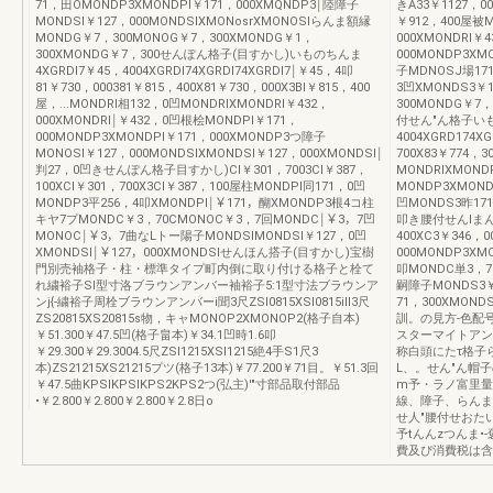
71，田OMONDP3XMONDPI￥171，000XMQNDP3￨陸障子
きA33￥1127，00
MONDSI￥127，000MONDSIXMONosrXMONOSlらんま額縁
￥912，400屋被M
MONDG￥7，300MONOG￥7，300XMONDG￥1，
000XMONDRI￥
300XMONDG￥7，300せんぽん格子(目すかし)いものちんま
000MONDP3XM
4XGRDI7￥45，4004XGRDI74XGRDI74XGRDI7￨￥45，4叩
子MDNOSJ場171
81￥730，000381￥815，400X81￥730，000X3BI￥815，400
3凹XMONDS3￥
屋，...MONDRI相132，0凹MONDRIXMONDRI￥432，
300MONDG￥7，
000XMONDRI￨￥432，0凹根桧MONDPI￥171，
付せん"ん格子いも"
000MONDP3XMONDPI￥171，000XMONDP3つ障子
4004XGRD174X
MONOSI￥127，000MONDSIXMONDSl￥127，000XMONDSI￨
700X83￥774，
判27，0凹きせんぽん格子目すかし)CI￥301，7003CI￥387，
MONDRIXMOND
100XCI￥301，700X3CI￥387，100屋柱MONDPI同171，0凹
MONDP3XMON
MONDP3平256，4叩XMONDPI￨￥171，醐XMONDP3根4コ柱
凹MONDS3昨171
キヤ7プMONDC￥3，70CMONOC￥3，7回MONDC￨￥3，7凹
叩き腰付せんlまん格
MONOC￨￥3，7曲なLトー陽子MONDSIMONDSI￥127，0凹
400XC3￥346，0
XMONDSI￨￥127，000XMONDSIせんほん搭子(目すかし)宝樹
000MONDP3X
門別売袖格子・柱・標準タイプ町内倒に取り付ける格子と栓て
叩MONDC単3，7
れ繍裕子SI型寸洛ブラウンアンバー袖裕子5:1型寸法ブラウンア
嗣障子MONDS3￥1
ンj{-繍裕子周栓ブラウンアンバーi聞3尺ZSI0815XSI0815iIl3尺
71，300XMON
ZS20815XS20815s物，キャMONOP2XMONOP2(格子自本)
訓。の見方-色配
￥51.300￥47.5凹(格子畠本)￥34.1凹時1.6叩
スターマイトアンI
￥29.300￥29.3004.5尺ZSI1215XSI1215絶4手S1尺3
称白頭にたτ格子
本)ZS21215XS21215プツ(格子13本)￥77.200￥71目。￥51.3回
L、。せん"ん帽
￥47.5曲KPSIKPSIKPS2KPS2つ(弘主)'"寸部品取付部品
m予・ラノ富里量
•￥2.800￥2.800￥2.800￥2.8日o
線、障子、らんま
せ人"腰付せおた
予tんんzつんま•
費及ぴ消費税は含