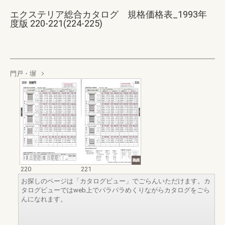
エクステリア総合カタログ 規格価格表_1993年
度版 220-221(224-225)
門戸・塀
220
221
お探しのページは「カタログビュー」でごらんいただけます。カ
タログビューではweb上でパラパラめくりながらカタログをごら
んになれます。