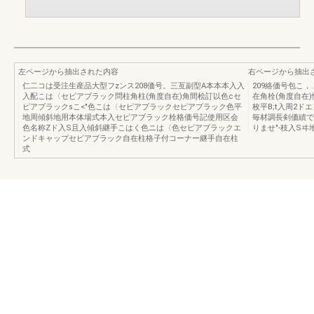
左ページから抽出された内容
右ページから抽出
仁二コは受注生産品大型フzンス208価号。三亙副型A本本本入入
209絡価号包こ
入配こは〈セピアブラック問柱角柱(角度自在)角間桧訂以色cセ
在角栓(角度自在
ピアブラックsこ<"色こは〈セピアブラックセピアプラック色平
枚平B;t入周2
地周傾斜地用本体場式本入セピアブラック栓格価号記使用区会
毎材調長剣価績で
色名称Zド入S且入傾斜継手こはく色ニは〈色セピアブラックエ
りませ"-枝入Sヰ
ンドキャップセピアブラック自在柱格子付コーナー継手自在柱
式